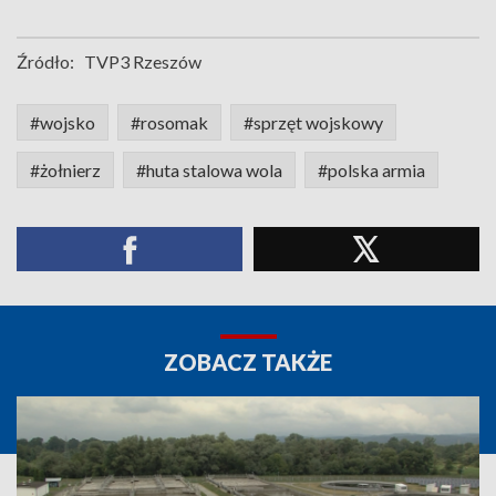
Źródło:
TVP3 Rzeszów
#wojsko
#rosomak
#sprzęt wojskowy
#żołnierz
#huta stalowa wola
#polska armia
ZOBACZ TAKŻE