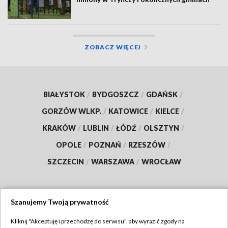
ZOBACZ WIĘCEJ
BIAŁYSTOK
/
BYDGOSZCZ
/
GDAŃSK
/
GORZÓW WLKP.
/
KATOWICE
/
KIELCE
/
KRAKÓW
/
LUBLIN
/
ŁÓDŹ
/
OLSZTYN
/
OPOLE
/
POZNAŃ
/
RZESZÓW
/
SZCZECIN
/
WARSZAWA
/
WROCŁAW
Szanujemy Twoją prywatność
Dołącz do nas:
Kliknij "Akceptuję i przechodzę do serwisu", aby wyrazić zgody na