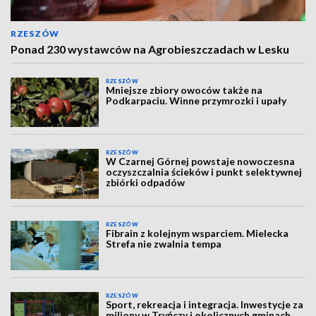
RZESZÓW
Ponad 230 wystawców na Agrobieszczadach w Lesku
RZESZÓW
Mniejsze zbiory owoców także na
Podkarpaciu. Winne przymrozki i upały
RZESZÓW
W Czarnej Górnej powstaje nowoczesna
oczyszczalnia ścieków i punkt selektywnej
zbiórki odpadów
RZESZÓW
Fibrain z kolejnym wsparciem. Mielecka
Strefa nie zwalnia tempa
RZESZÓW
Sport, rekreacja i integracja. Inwestycje za
miliony w Tryńczy i okolicznych gminach