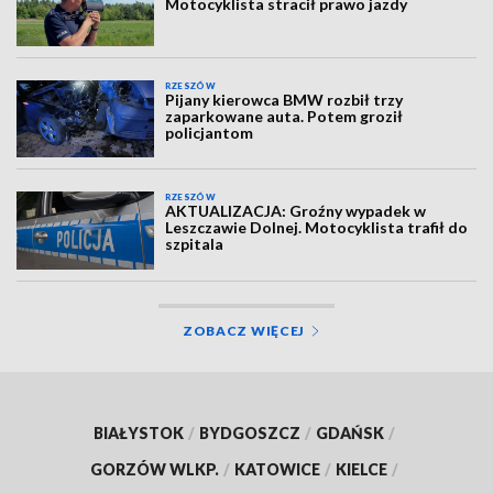
Motocyklista stracił prawo jazdy
RZESZÓW
Pijany kierowca BMW rozbił trzy
zaparkowane auta. Potem groził
policjantom
RZESZÓW
AKTUALIZACJA: Groźny wypadek w
Leszczawie Dolnej. Motocyklista trafił do
szpitala
ZOBACZ WIĘCEJ
BIAŁYSTOK
/
BYDGOSZCZ
/
GDAŃSK
/
GORZÓW WLKP.
/
KATOWICE
/
KIELCE
/