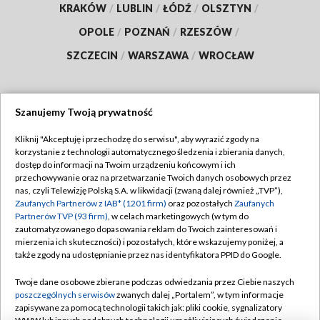
KRAKÓW
/
LUBLIN
/
ŁÓDŹ
/
OLSZTYN
/
OPOLE
/
POZNAŃ
/
RZESZÓW
/
SZCZECIN
/
WARSZAWA
/
WROCŁAW
Szanujemy Twoją prywatność
Dołącz do nas:
Kliknij "Akceptuję i przechodzę do serwisu", aby wyrazić zgody na
korzystanie z technologii automatycznego śledzenia i zbierania danych,
TVP
dostęp do informacji na Twoim urządzeniu końcowym i ich
Abonament TVP
przechowywanie oraz na przetwarzanie Twoich danych osobowych przez
Regulamin TVP
nas, czyli Telewizję Polską S.A. w likwidacji (zwaną dalej również „TVP”),
Emisja w TVP
Polityka prywatności
Zaufanych Partnerów z IAB* (1201 firm)
oraz pozostałych
Zaufanych
Partnerów TVP (93 firm)
, w celach marketingowych (w tym do
Centrum informacji TVP
Moje zgody
zautomatyzowanego dopasowania reklam do Twoich zainteresowań i
mierzenia ich skuteczności) i pozostałych, które wskazujemy poniżej, a
Naziemna Telewizja Cyfrowa
Pomoc
także zgody na udostępnianie przez nas identyfikatora PPID do Google.
Sklep TVP
Biuro reklamy
Twoje dane osobowe zbierane podczas odwiedzania przez Ciebie naszych
Rada Programowa
Kontakt
poszczególnych serwisów
zwanych dalej „Portalem”, w tym informacje
zapisywane za pomocą technologii takich jak: pliki cookie, sygnalizatory
System NOS