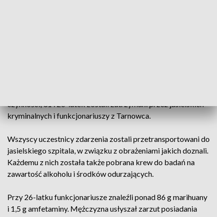
pasażerem audi.
Mundurowi ustalili, że kierujący osobówką,
najprawdopodobniej nie dostosował prędkości do warunków
ruchu, stracił panowanie nad pojazdem, wjechał do rowu, a
następnie uderzył w drzewa i dachował. Audi podróżowało
łącznie trzech mężczyzn. Dwóch z nich oddaliło się z
miejsca zdarzenia.
Policjanci rozpoczęli ich poszukiwania. W wyniku podjętych
czynności, 31 i 26-latek zostali zatrzymani przez jasielskich
kryminalnych i funkcjonariuszy z Tarnowca.
Wszyscy uczestnicy zdarzenia zostali przetransportowani do
jasielskiego szpitala, w związku z obrażeniami jakich doznali.
Każdemu z nich została także pobrana krew do badań na
zawartość alkoholu i środków odurzających.
Przy 26-latku funkcjonariusze znaleźli ponad 86 g marihuany
i 1,5 g amfetaminy. Mężczyzna usłyszał zarzut posiadania