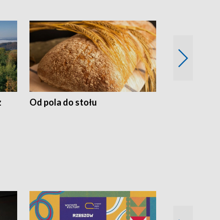
z
Od pola do stołu
50 lat ochro
przyrodnicz
Zachodnich