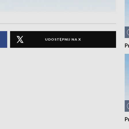
UDOSTĘPNIJ NA X
P
P