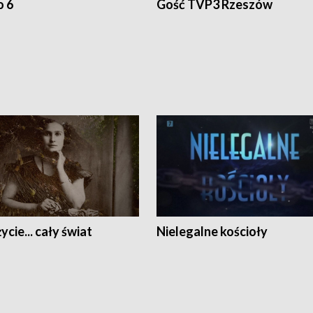
o 6
Gość TVP3 Rzeszów
ycie... cały świat
Nielegalne kościoły