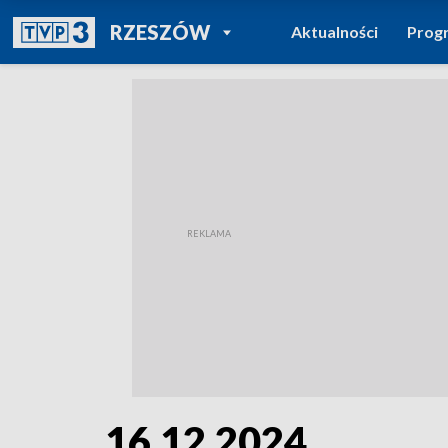
POWRÓT DO
RZESZÓW
Aktualności
Prog
TVP REGIONY
16.12.2024