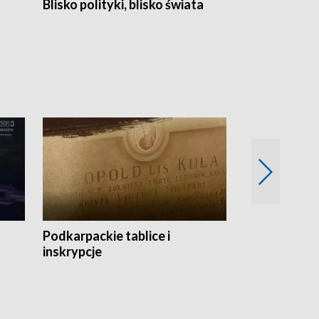
Blisko polityki, blisko świata
Popołudnie 
Podkarpackie tablice i
Szlakiem arc
inskrypcje
drewnianej