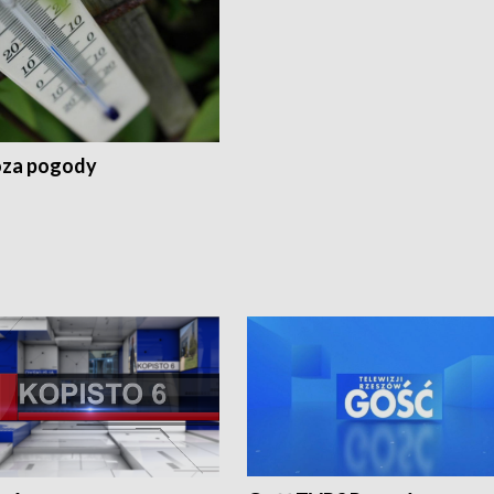
za pogody