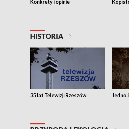
Konkrety i opinie
Kopist
HISTORIA
35 lat Telewizji Rzeszów
Jedno ż