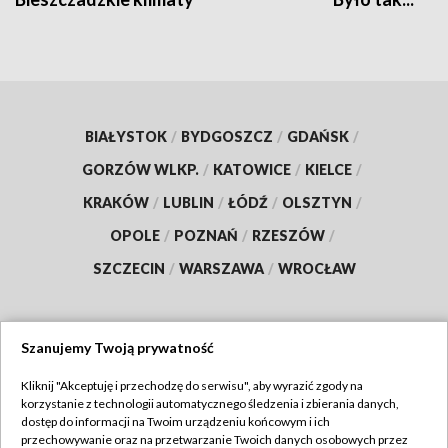
BIAŁYSTOK
/
BYDGOSZCZ
/
GDAŃSK
/
GORZÓW WLKP.
/
KATOWICE
/
KIELCE
/
KRAKÓW
/
LUBLIN
/
ŁÓDŹ
/
OLSZTYN
/
OPOLE
/
POZNAŃ
/
RZESZÓW
/
SZCZECIN
/
WARSZAWA
/
WROCŁAW
Szanujemy Twoją prywatność
Dołącz do nas:
Kliknij "Akceptuję i przechodzę do serwisu", aby wyrazić zgody na
korzystanie z technologii automatycznego śledzenia i zbierania danych,
TVP
dostęp do informacji na Twoim urządzeniu końcowym i ich
Abonament TVP
przechowywanie oraz na przetwarzanie Twoich danych osobowych przez
Regulamin TVP