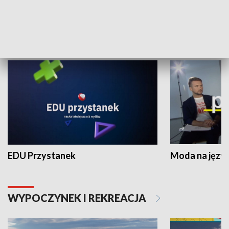
NAUKA I EDUKACJA
EDU Przystanek
Moda na język
WYPOCZYNEK I REKREACJA