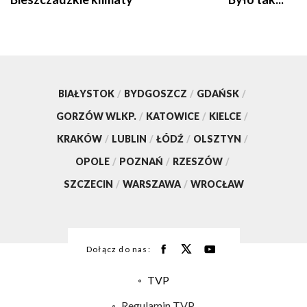
BIAŁYSTOK
/
BYDGOSZCZ
/
GDAŃSK
/
GORZÓW WLKP.
/
KATOWICE
/
KIELCE
/
KRAKÓW
/
LUBLIN
/
ŁÓDŹ
/
OLSZTYN
/
OPOLE
/
POZNAŃ
/
RZESZÓW
/
SZCZECIN
/
WARSZAWA
/
WROCŁAW
Dołącz do nas:
TVP
Abonament TVP
Regulamin TVP