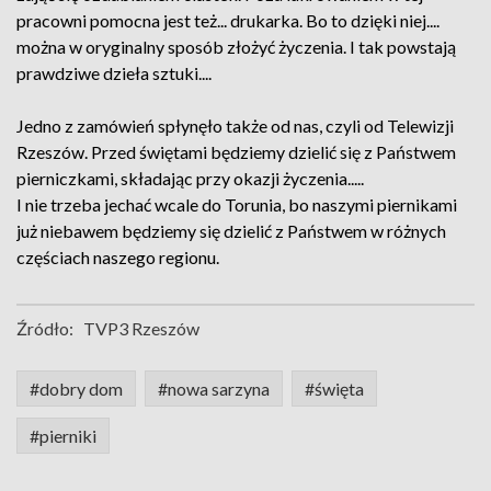
pracowni pomocna jest też... drukarka. Bo to dzięki niej....
można w oryginalny sposób złożyć życzenia. I tak powstają
prawdziwe dzieła sztuki....
Jedno z zamówień spłynęło także od nas, czyli od Telewizji
Rzeszów. Przed świętami będziemy dzielić się z Państwem
pierniczkami, składając przy okazji życzenia.....
I nie trzeba jechać wcale do Torunia, bo naszymi piernikami
już niebawem będziemy się dzielić z Państwem w różnych
częściach naszego regionu.
Źródło:
TVP3 Rzeszów
#dobry dom
#nowa sarzyna
#święta
#pierniki