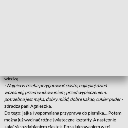
Zawodowej "Dobry dom" - .... "nowe sarzynki". W tej
pracowni już od kilku tygodni pachnie świętami, czyli
słodkimi piernikami. I choć praca wre tu przez cały rok.... to
czas przed Bożym Narodzeniem jest szczególnie gorący.
Pieniki wyjeżdżają stąd do domów, zakładów pracy czy
szkół....., bo pierniki, które kojarzą się ze świętami po
pierwsze są TRWAŁE...., po drugie - mają niepowtarzalny
SMAK... Zapewnia go przyprawa korzenna nazywana po
staropolsku - "pierna", ale przede wszystkim słodkie i
aromatyczne ciasto miodowe. Przepis owiany jest tu
tajemnicą, ale panie zgadzają się podzielić z nami swoją
wiedzą.
- Najpierw trzeba przygotować ciasto, najlepiej dzień
wcześniej, przed wałkowaniem, przed wypieczeniem,
potrzebna jest mąka, dobry miód, dobre kakao, cukier puder
-
zdradza pani Agnieszka.
Do tego: jajka i wspomniana przyprawa do piernika.... Potem
można już wycinać różne świąteczne kształty. A następnie
zająć się ozdabianiem ciastek. Poza lukrowaniem w tej