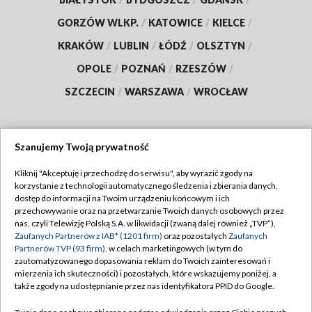
GORZÓW WLKP.
/
KATOWICE
/
KIELCE
/
KRAKÓW
/
LUBLIN
/
ŁÓDŹ
/
OLSZTYN
/
OPOLE
/
POZNAŃ
/
RZESZÓW
/
SZCZECIN
/
WARSZAWA
/
WROCŁAW
Szanujemy Twoją prywatność
Dołącz do nas:
Kliknij "Akceptuję i przechodzę do serwisu", aby wyrazić zgody na
korzystanie z technologii automatycznego śledzenia i zbierania danych,
TVP
dostęp do informacji na Twoim urządzeniu końcowym i ich
Abonament TVP
przechowywanie oraz na przetwarzanie Twoich danych osobowych przez
Regulamin TVP
nas, czyli Telewizję Polską S.A. w likwidacji (zwaną dalej również „TVP”),
Emisja w TVP
Polityka prywatności
Zaufanych Partnerów z IAB* (1201 firm)
oraz pozostałych
Zaufanych
Partnerów TVP (93 firm)
, w celach marketingowych (w tym do
Centrum informacji TVP
Moje zgody
zautomatyzowanego dopasowania reklam do Twoich zainteresowań i
mierzenia ich skuteczności) i pozostałych, które wskazujemy poniżej, a
Naziemna Telewizja Cyfrowa
Pomoc
także zgody na udostępnianie przez nas identyfikatora PPID do Google.
Sklep TVP
Biuro reklamy