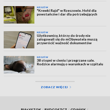
RZESZÓW
"Krewki Rajd" w Rzeszowie. Hołd dla
powstańców i dar dla potrzebujących
RZESZÓW
Użytkownicy, którzy do środy nie
zalogowali się do mObywatela muszą
przywrócić ważność dokumentów
RZESZÓW
38 stopni w cieniu i przegrzane sale.
Rodzice alarmują o warunkach w szpitalu
ZOBACZ WIĘCEJ
BIAŁYSTOK
/
BYDGOSZCZ
/
GDAŃSK
/