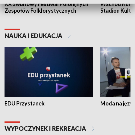
XX Światowy Festiwal Polonijnych
Wschód Kultur
Zespołów Folklorystycznych
Stadion Kultu
NAUKA I EDUKACJA
EDU Przystanek
Moda na język
WYPOCZYNEK I REKREACJA