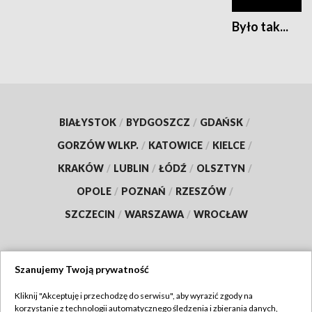
Było tak...
BIAŁYSTOK
/
BYDGOSZCZ
/
GDAŃSK
/
GORZÓW WLKP.
/
KATOWICE
/
KIELCE
/
KRAKÓW
/
LUBLIN
/
ŁÓDŹ
/
OLSZTYN
/
OPOLE
/
POZNAŃ
/
RZESZÓW
/
SZCZECIN
/
WARSZAWA
/
WROCŁAW
Szanujemy Twoją prywatność
Dołącz do nas:
Kliknij "Akceptuję i przechodzę do serwisu", aby wyrazić zgody na
korzystanie z technologii automatycznego śledzenia i zbierania danych,
TVP