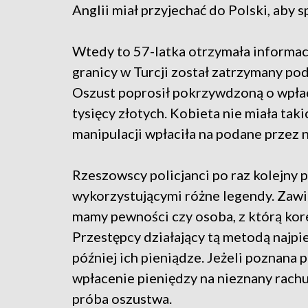
Anglii miał przyjechać do Polski, aby s
Wtedy to 57-latka otrzymała informacj
granicy w Turcji został zatrzymany po
Oszust poprosił pokrzywdzoną o wpłac
tysięcy złotych. Kobieta nie miała ta
manipulacji wpłaciła na podane przez 
Rzeszowscy policjanci po raz kolejny 
wykorzystującymi różne legendy. Zawie
mamy pewności czy osoba, z którą kore
Przestępcy działający tą metodą najpi
później ich pieniądze. Jeżeli poznana 
wpłacenie pieniędzy na nieznany rachu
próba oszustwa.