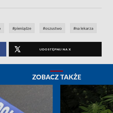
o
#pieniądze
#oszustwo
#na lekarza
UDOSTĘPNIJ NA X
ZOBACZ TAKŻE