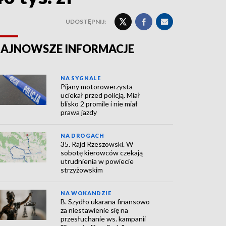
UDOSTĘPNIJ:
AJNOWSZE INFORMACJE
NA SYGNALE
Pijany motorowerzysta
uciekał przed policją. Miał
blisko 2 promile i nie miał
prawa jazdy
NA DROGACH
35. Rajd Rzeszowski. W
sobotę kierowców czekają
utrudnienia w powiecie
strzyżowskim
NA WOKANDZIE
B. Szydło ukarana finansowo
za niestawienie się na
przesłuchanie ws. kampanii