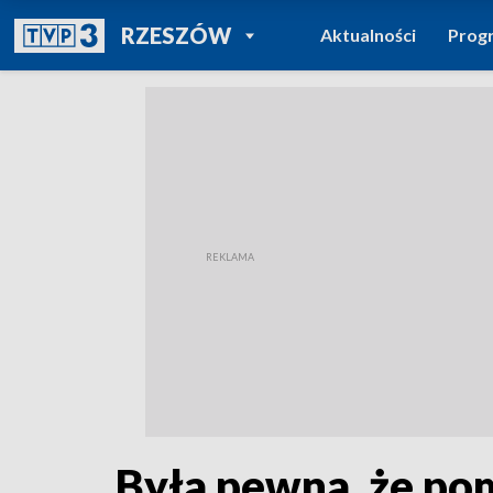
POWRÓT DO
RZESZÓW
Aktualności
Prog
TVP REGIONY
Była pewna, że poma