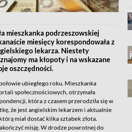
iła mieszkanka podrzeszowskiej
lkanaście miesięcy korespondowała z
gielskiego lekarza. Niestety
 znajomy ma kłopoty i na wskazane
oje oszczędności.
 połowie ubiegłego roku. Mieszkanka
ortali społecznościowych, otrzymała
ndencji, która z czasem przerodziła się w
ę, że jest angielskim lekarzem i aktualnie
tórą miał dostać kilka sztabek złota.
akończyć misję. W drodze powrotnej do