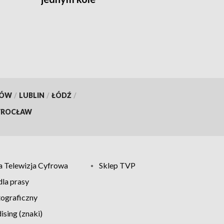
KÓW
/
LUBLIN
/
ŁÓDŹ
/
ROCŁAW
 Telewizja Cyfrowa
Sklep TVP
la prasy
tograficzny
sing (znaki)