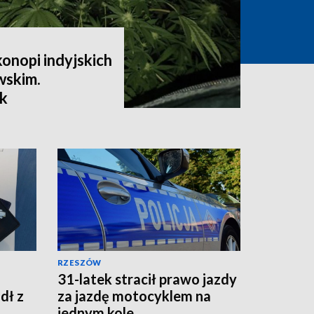
onopi indyjskich
wskim.
k
RZESZÓW
31-latek stracił prawo jazdy
dł z
za jazdę motocyklem na
jednym kole