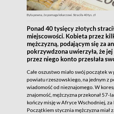
Była pewna, że pomaga lekarzowi. Straciła 40 tys. zł
Ponad 40 tysięcy złotych strac
miejscowości. Kobieta przez ki
mężczyzną, podającym się za an
pokrzywdzona uwierzyła, że jej
przez niego konto przesłała sw
Całe oszustwo miało swój początek w
powiatu rzeszowskiego, na jednym z p
wiadomość od nieznajomego. W korespo
znajomość, mężczyzna przekonał 57-latk
kończy misję w Afryce Wschodniej, za k
Początkiem stycznia mężczyzna miał z