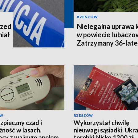
RZESZÓW
rzed
Nielegalna uprawa k
miał
w powiecie lubaczo
Zatrzymany 36-late
ÓW
RZESZÓW
zpieczny czad i
Wykorzystał chwilę
żność w lasach.
nieuwagi sąsiadki. Ukra
acy z ważnym apelem
torebki blisko 1200 zł