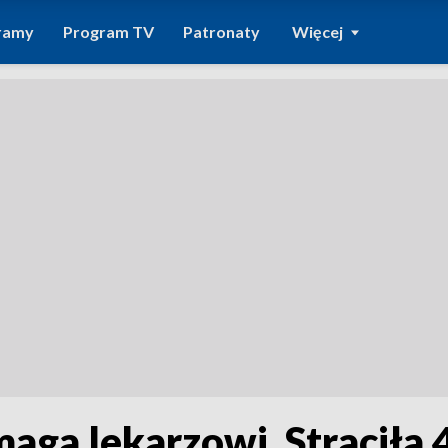
ramy
Program TV
Patronaty
Więcej
ga lekarzowi. Straciła 4