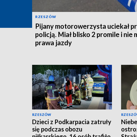
RZESZÓW
Pijany motorowerzysta uciekał p
policją. Miał blisko 2 promile i nie 
prawa jazdy
RZESZÓW
RZESZ
Dzieci z Podkarpacia zatruły
Niebe
się podczas obozu
ostro
piłkarskiego. 16 osób trafiło
Straż