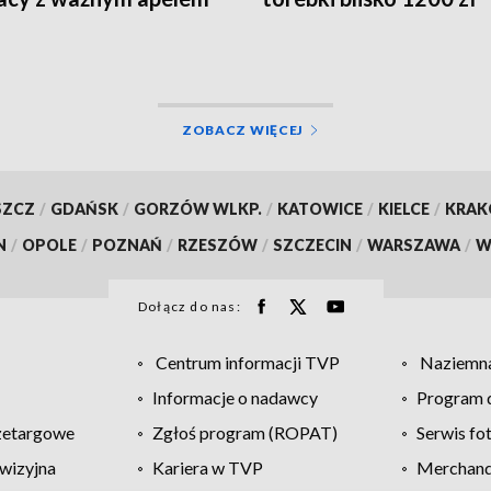
ZOBACZ WIĘCEJ
SZCZ
/
GDAŃSK
/
GORZÓW WLKP.
/
KATOWICE
/
KIELCE
/
KRA
N
/
OPOLE
/
POZNAŃ
/
RZESZÓW
/
SZCZECIN
/
WARSZAWA
/
W
Dołącz do nas:
Centrum informacji TVP
Naziemna
Informacje o nadawcy
Program d
zetargowe
Zgłoś program (ROPAT)
Serwis fo
wizyjna
Kariera w TVP
Merchandi