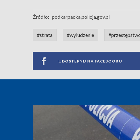
Źródło:
podkarpacka.policja.gov.pl
#strata
#wyłudzenie
#przestępstw
UDOSTĘPNIJ NA FACEBOOKU