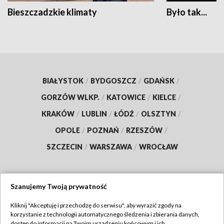
Bieszczadzkie klimaty
Było tak...
BIAŁYSTOK
/
BYDGOSZCZ
/
GDAŃSK
/
GORZÓW WLKP.
/
KATOWICE
/
KIELCE
/
KRAKÓW
/
LUBLIN
/
ŁÓDŹ
/
OLSZTYN
/
OPOLE
/
POZNAŃ
/
RZESZÓW
/
SZCZECIN
/
WARSZAWA
/
WROCŁAW
Szanujemy Twoją prywatność
Dołącz do nas:
Kliknij "Akceptuję i przechodzę do serwisu", aby wyrazić zgody na
korzystanie z technologii automatycznego śledzenia i zbierania danych,
TVP
dostęp do informacji na Twoim urządzeniu końcowym i ich