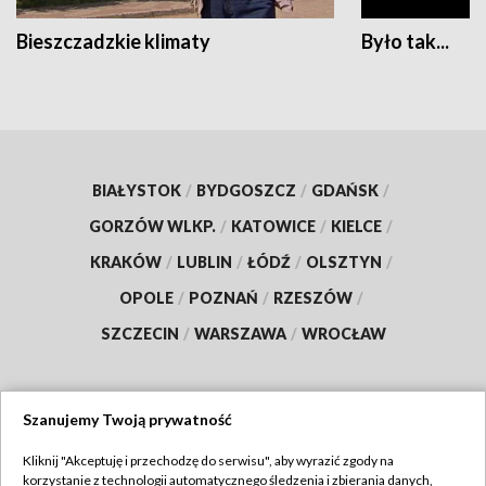
Bieszczadzkie klimaty
Było tak...
BIAŁYSTOK
/
BYDGOSZCZ
/
GDAŃSK
/
GORZÓW WLKP.
/
KATOWICE
/
KIELCE
/
KRAKÓW
/
LUBLIN
/
ŁÓDŹ
/
OLSZTYN
/
OPOLE
/
POZNAŃ
/
RZESZÓW
/
SZCZECIN
/
WARSZAWA
/
WROCŁAW
Szanujemy Twoją prywatność
Dołącz do nas:
Kliknij "Akceptuję i przechodzę do serwisu", aby wyrazić zgody na
korzystanie z technologii automatycznego śledzenia i zbierania danych,
TVP