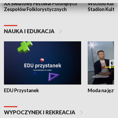
XX Światowy Festiwal Polonijnych
Wschód Kultur
Zespołów Folklorystycznych
Stadion Kultu
NAUKA I EDUKACJA
EDU Przystanek
Moda na język
WYPOCZYNEK I REKREACJA