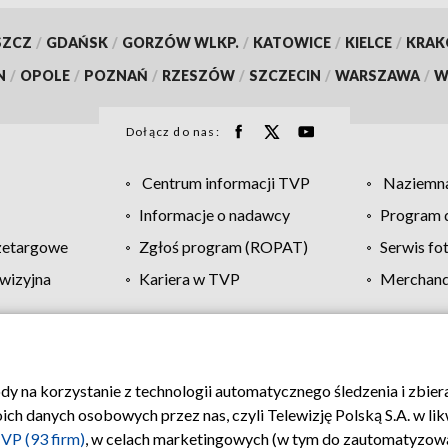
SZCZ
/
GDAŃSK
/
GORZÓW WLKP.
/
KATOWICE
/
KIELCE
/
KRA
N
/
OPOLE
/
POZNAŃ
/
RZESZÓW
/
SZCZECIN
/
WARSZAWA
/
W
Dołącz do nas:
Centrum informacji TVP
Naziemna
Informacje o nadawcy
Program d
zetargowe
Zgłoś program (ROPAT)
Serwis fo
wizyjna
Kariera w TVP
Merchandi
Polityka prywatności
Moje zgody
Pomoc
Biuro re
ody na korzystanie z technologii automatycznego śledzenia i zbie
 danych osobowych przez nas, czyli Telewizję Polską S.A. w likw
VP (93 firm)
, w celach marketingowych (w tym do zautomatyzow