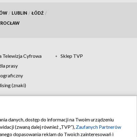
KÓW
/
LUBLIN
/
ŁÓDŹ
/
ROCŁAW
 Telewizja Cyfrowa
Sklep TVP
la prasy
tograficzny
sing (znaki)
klamy
Kontakt
rania danych, dostęp do informacji na Twoim urządzeniu
idacji (zwaną dalej również „TVP”),
Zaufanych Partnerów
anego dopasowania reklam do Twoich zainteresowań i