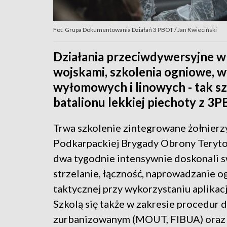
Fot. Grupa Dokumentowania Działań 3 PBOT / Jan Kwieciński
Działania przeciwdywersyjne w
wojskami, szkolenia ogniowe, w
wyłomowych i linowych - tak szk
batalionu lekkiej piechoty z 3P
Trwa szkolenie zintegrowane żołnierzy
Podkarpackiej Brygady Obrony Terytor
dwa tygodnie intensywnie doskonali s
strzelanie, łączność, naprowadzanie og
taktycznej przy wykorzystaniu aplikac
Szkolą się także w zakresie procedur 
zurbanizowanym (MOUT, FIBUA) oraz l