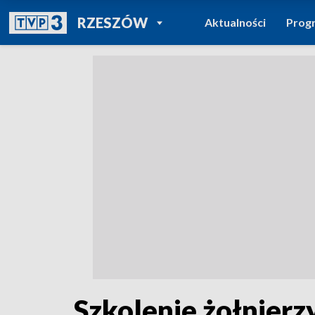
POWRÓT DO
RZESZÓW
Aktualności
Prog
TVP REGIONY
Szkolenie żołnierz