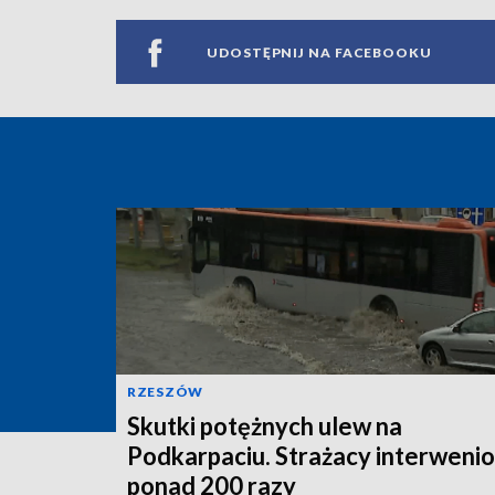
UDOSTĘPNIJ NA FACEBOOKU
RZESZÓW
Skutki potężnych ulew na
Podkarpaciu. Strażacy interwenio
ponad 200 razy