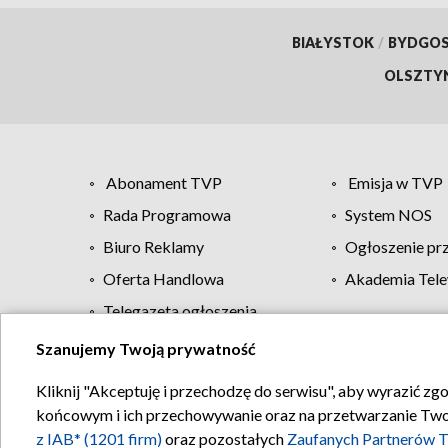
BIAŁYSTOK
/
BYDGO
OLSZTY
Abonament TVP
Emisja w TVP
Rada Programowa
System NOS
Biuro Reklamy
Ogłoszenie pr
Oferta Handlowa
Akademia Tele
Telegazeta ogłoszenia
Szanujemy Twoją prywatność
Regulamin TVP
Kliknij "Akceptuję i przechodzę do serwisu", aby wyrazić zg
końcowym i ich przechowywanie oraz na przetwarzanie Twoich
z IAB* (1201 firm)
oraz pozostałych
Zaufanych Partnerów T