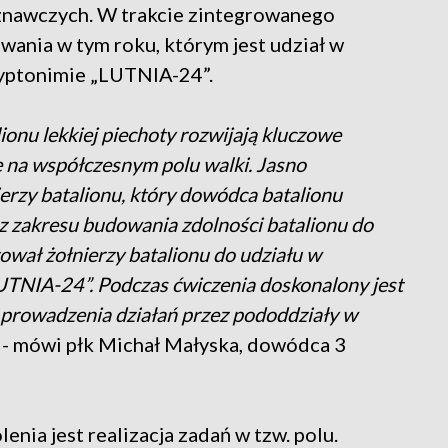
znawczych. W trakcie zintegrowanego
zwania w tym roku, którym jest udział w
ryptonimie „LUTNIA-24”.
lionu lekkiej piechoty rozwijają kluczowe
e na współczesnym polu walki. Jasno
rzy batalionu, który dowódca batalionu
 z zakresu budowania zdolności batalionu do
ował żołnierzy batalionu do udziału w
UTNIA-24”. Podczas ćwiczenia doskonalony jest
 prowadzenia działań przez pododdziały w
- mówi płk Michał Małyska, dowódca 3
ia jest realizacja zadań w tzw. polu.