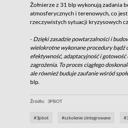
Żołnierze z 31 blp wykonują zadania 
atmosferycznych i terenowych, co jes
rzeczywistych sytuacji kryzysowych cz
-
Dzięki zasadzie powtarzalności i bud
wielokrotne wykonane procedury bądź cz
efektywność, adaptacyjność i gotowość 
zagrożenia. To proces ciągłego doskonal
ale również buduje zaufanie wśród spo
blp.
Źródło:
3PBOT
#3pbot
#szkolenie zintegrowane
#3