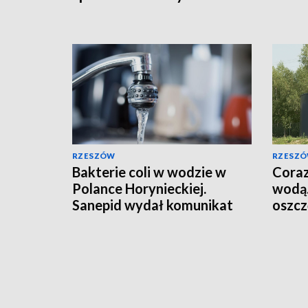
RZESZÓW
RZESZ
Bakterie coli w wodzie w
Coraz
Polance Horynieckiej.
wodą.
Sanepid wydał komunikat
oszcz