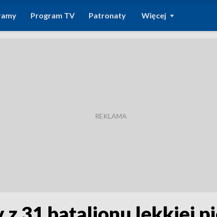
ramy
Program TV
Patronaty
Więcej
y z 31 batalionu lekkiej