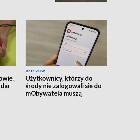
RZESZÓW
owie.
Użytkownicy, którzy do
 dar
środy nie zalogowali się do
mObywatela muszą
przywrócić ważność
dokumentów