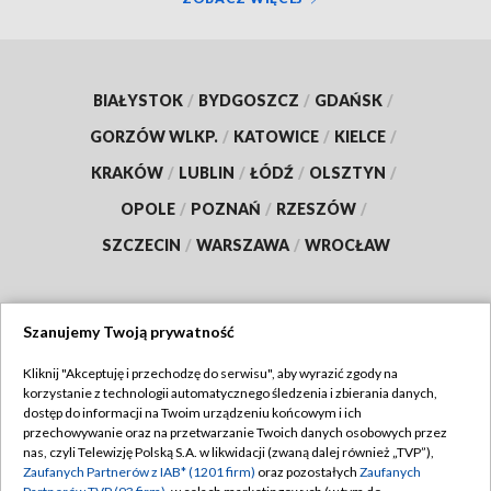
BIAŁYSTOK
/
BYDGOSZCZ
/
GDAŃSK
/
GORZÓW WLKP.
/
KATOWICE
/
KIELCE
/
KRAKÓW
/
LUBLIN
/
ŁÓDŹ
/
OLSZTYN
/
OPOLE
/
POZNAŃ
/
RZESZÓW
/
SZCZECIN
/
WARSZAWA
/
WROCŁAW
Szanujemy Twoją prywatność
Dołącz do nas:
Kliknij "Akceptuję i przechodzę do serwisu", aby wyrazić zgody na
korzystanie z technologii automatycznego śledzenia i zbierania danych,
TVP
dostęp do informacji na Twoim urządzeniu końcowym i ich
Abonament TVP
przechowywanie oraz na przetwarzanie Twoich danych osobowych przez
Regulamin TVP
nas, czyli Telewizję Polską S.A. w likwidacji (zwaną dalej również „TVP”),
Emisja w TVP
Polityka prywatności
Zaufanych Partnerów z IAB* (1201 firm)
oraz pozostałych
Zaufanych