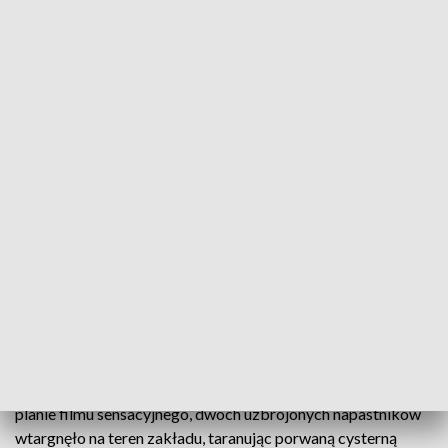
fot. KPP Jasłow
Ćwiczenia dowódczo – sztabowe „GAMRAT 2024”
miały za zadanie sprawdzić współdziałanie służb w
sytuacji kryzysowej, w tym reagowaniu na
zagrożenie terrorystyczne i chemiczne.
Widowiskowe ćwiczenia odbyły się na terenie Zakładu
Produkcji Specjalnej "Gamrat". Według przygotowanego
scenariusza, dzięki któremu wszystko wyglądało, jak na
planie filmu sensacyjnego, dwóch uzbrojonych napastników
wtargnęło na teren zakładu, taranując porwaną cysterną