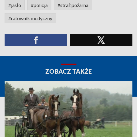
#jasło
#policja
#straż pożarna
#ratownik medyczny
ZOBACZ TAKŻE