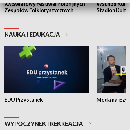
XX Światowy Festiwal Polonijnych
Wschód Kultur
Zespołów Folklorystycznych
Stadion Kultu
NAUKA I EDUKACJA
EDU Przystanek
Moda na język
WYPOCZYNEK I REKREACJA