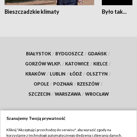
Bieszczadzkie klimaty
Było tak...
BIAŁYSTOK
/
BYDGOSZCZ
/
GDAŃSK
/
GORZÓW WLKP.
/
KATOWICE
/
KIELCE
/
KRAKÓW
/
LUBLIN
/
ŁÓDŹ
/
OLSZTYN
/
OPOLE
/
POZNAŃ
/
RZESZÓW
/
SZCZECIN
/
WARSZAWA
/
WROCŁAW
Szanujemy Twoją prywatność
Dołącz do nas:
Kliknij "Akceptuję i przechodzę do serwisu", aby wyrazić zgody na
korzystanie z technologii automatycznego śledzenia i zbierania danych,
TVP