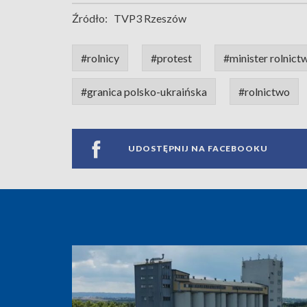
Źródło:
TVP3 Rzeszów
#rolnicy
#protest
#minister rolnict
#granica polsko-ukraińska
#rolnictwo
UDOSTĘPNIJ NA FACEBOOKU