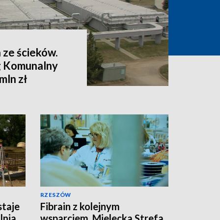
 ze ścieków.
g Komunalny
mln zł
RZESZÓW
staje
Fibrain z kolejnym
lnia
wsparciem. Mielecka Strefa