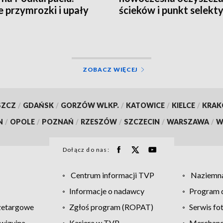
 przymrozki i upały
ścieków i punkt selekt
zbiórki odpadów
ZOBACZ WIĘCEJ
SZCZ
/
GDAŃSK
/
GORZÓW WLKP.
/
KATOWICE
/
KIELCE
/
KRA
N
/
OPOLE
/
POZNAŃ
/
RZESZÓW
/
SZCZECIN
/
WARSZAWA
/
W
Dołącz do nas:
Centrum informacji TVP
Naziemna
Informacje o nadawcy
Program d
zetargowe
Zgłoś program (ROPAT)
Serwis fo
wizyjna
Kariera w TVP
Merchandi