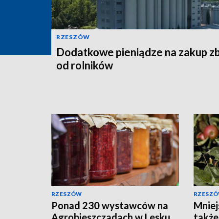
RZESZÓW
Dodatkowe pieniądze na zakup z
od rolników
RZESZÓW
RZESZ
Ponad 230 wystawców na
Mniej
Agrobieszczadach w Lesku
także