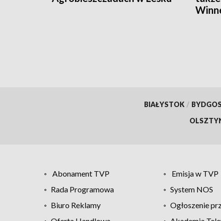
Winne
BIAŁYSTOK
/
BYDGO
OLSZTY
Abonament TVP
Emisja w TVP
Rada Programowa
System NOS
Biuro Reklamy
Ogłoszenie pr
Oferta Handlowa
Akademia Tele