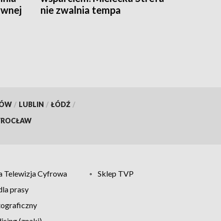
ywnej
nie zwalnia tempa
KÓW
/
LUBLIN
/
ŁÓDŹ
/
ROCŁAW
 Telewizja Cyfrowa
Sklep TVP
la prasy
tograficzny
sing (znaki)