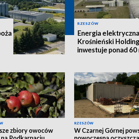
RZESZÓW
boża
Energia elektryczna
Krośnieński Holdin
inwestuje ponad 60 
ÓW
RZESZÓW
sze zbiory owoców
W Czarnej Górnej pow
 na Podkarpaciu.
nowoczesna oczyszcza