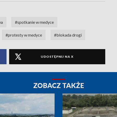
wa
#spotkanie w medyce
#protesty w medyce
#blokada drogi
UDOSTĘPNIJ NA X
ZOBACZ TAKŻE