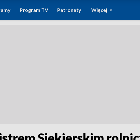
ramy
Program TV
Patronaty
Więcej
strem Siekierskim rolnic