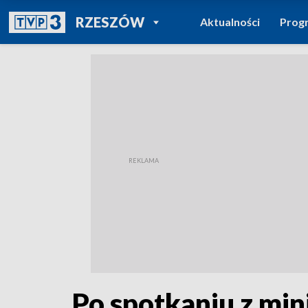
POWRÓT DO
RZESZÓW
Aktualności
Prog
TVP REGIONY
Po spotkaniu z mini