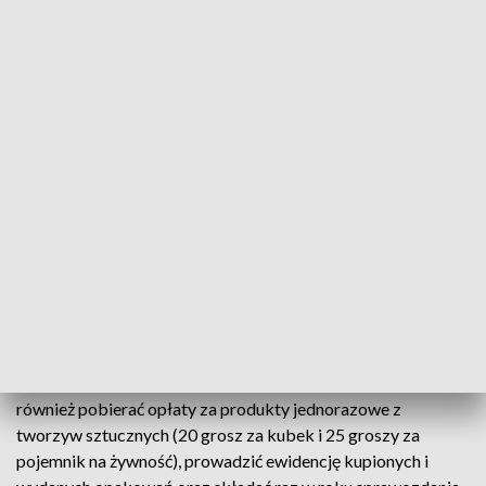
Ta niewielka liczba może świadczyć o tym, że przedsiębiorcy
nie mają świadomości, iż muszą się wpisać do rejestru BDO,
albo go zaktualizować. Przedsiębiorcy mogli też mylnie
zasugerować się tym, że skoro mają już wpis do rejestru BDO,
dotyczący gospodarowania opakowaniami, nie muszą nic
więcej robić.
To jednak dwie różne ustawy: jedną dotycząca opakowań i
druga, która wprowadza opłaty za produkty jednorazowego
użytku z tworzyw sztucznych. Stąd konieczność dokonania
wpisu w BDO w tym zakresie lub poszerzenia go, jeżeli firma
jest już w tej bazie.
Zgodnie z unijną dyrektywą, od stycznia 2024 r. firmy muszą
również pobierać opłaty za produkty jednorazowe z
tworzyw sztucznych (20 grosz za kubek i 25 groszy za
pojemnik na żywność), prowadzić ewidencję kupionych i