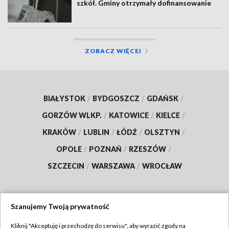
szkół. Gminy otrzymały dofinansowanie
ZOBACZ WIĘCEJ
BIAŁYSTOK
/
BYDGOSZCZ
/
GDAŃSK
/
GORZÓW WLKP.
/
KATOWICE
/
KIELCE
/
KRAKÓW
/
LUBLIN
/
ŁÓDŹ
/
OLSZTYN
/
OPOLE
/
POZNAŃ
/
RZESZÓW
/
SZCZECIN
/
WARSZAWA
/
WROCŁAW
Szanujemy Twoją prywatność
Dołącz do nas:
Kliknij "Akceptuję i przechodzę do serwisu", aby wyrazić zgody na