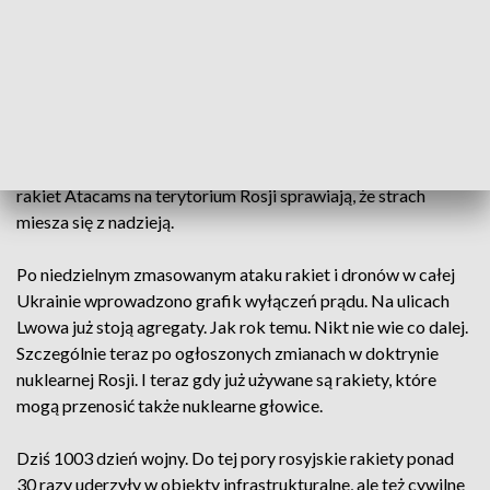
kilometrowej linii ukraińskie wojska mierzą się z ciągłymi
rosyjskimi atakami: powietrznymi i naziemnymi. Codziennie
giną żołnierze także z zachodniej Ukrainy, ale też cywile w
kolejnych atakach rakietowych. Tylko bilans tych ostatnich w
Sumach i Odessie to ponad 20 osób zabitych i ponad sto
rannych. Nie ma miejsc bezpiecznych, a informacje o
wykorzystaniu przez Ukraińców pierwszych amerykańskich
rakiet Atacams na terytorium Rosji sprawiają, że strach
miesza się z nadzieją.
Po niedzielnym zmasowanym ataku rakiet i dronów w całej
Ukrainie wprowadzono grafik wyłączeń prądu. Na ulicach
Lwowa już stoją agregaty. Jak rok temu. Nikt nie wie co dalej.
Szczególnie teraz po ogłoszonych zmianach w doktrynie
nuklearnej Rosji. I teraz gdy już używane są rakiety, które
mogą przenosić także nuklearne głowice.
Dziś 1003 dzień wojny. Do tej pory rosyjskie rakiety ponad
30 razy uderzyły w obiekty infrastrukturalne, ale też cywilne