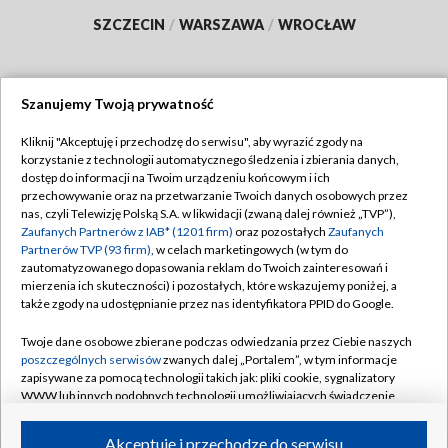
SZCZECIN
/
WARSZAWA
/
WROCŁAW
Szanujemy Twoją prywatność
Dołącz do nas:
Kliknij "Akceptuję i przechodzę do serwisu", aby wyrazić zgody na
korzystanie z technologii automatycznego śledzenia i zbierania danych,
TVP
dostęp do informacji na Twoim urządzeniu końcowym i ich
Abonament TVP
przechowywanie oraz na przetwarzanie Twoich danych osobowych przez
Regulamin TVP
nas, czyli Telewizję Polską S.A. w likwidacji (zwaną dalej również „TVP”),
Emisja w TVP
Polityka prywatności
Zaufanych Partnerów z IAB* (1201 firm)
oraz pozostałych
Zaufanych
Partnerów TVP (93 firm)
, w celach marketingowych (w tym do
Centrum informacji TVP
Moje zgody
zautomatyzowanego dopasowania reklam do Twoich zainteresowań i
mierzenia ich skuteczności) i pozostałych, które wskazujemy poniżej, a
Naziemna Telewizja Cyfrowa
Pomoc
także zgody na udostępnianie przez nas identyfikatora PPID do Google.
Sklep TVP
Biuro reklamy
Twoje dane osobowe zbierane podczas odwiedzania przez Ciebie naszych
Rada Programowa
Kontakt
poszczególnych serwisów
zwanych dalej „Portalem”, w tym informacje
zapisywane za pomocą technologii takich jak: pliki cookie, sygnalizatory
System NOS
WWW lub innych podobnych technologii umożliwiających świadczenie
dopasowanych i bezpiecznych usług, personalizację treści oraz reklam,
Informacje o nadawcy
Kanały
udostępnianie funkcji mediów społecznościowych oraz analizowanie
Akceptuję i przechodzę do serwisu