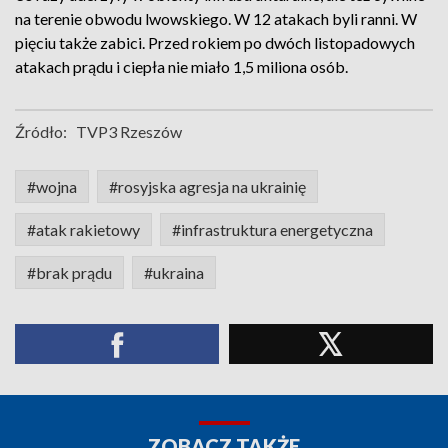
na terenie obwodu lwowskiego. W 12 atakach byli ranni. W
pięciu także zabici. Przed rokiem po dwóch listopadowych
atakach prądu i ciepła nie miało 1,5 miliona osób.
Źródło:
TVP3 Rzeszów
#wojna
#rosyjska agresja na ukrainię
#atak rakietowy
#infrastruktura energetyczna
#brak prądu
#ukraina
ZOBACZ TAKŻE