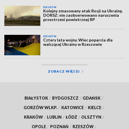
RZESZÓW
Kolejny zmasowany atak Rosji na Ukrainę.
DORSZ: nie zaobserwowano naruszenia
przestrzeni powietrznej RP
RZESZÓW
Cztery lata wojny. Wiec poparcia dla
walczącej Ukrainy w Rzeszowie
ZOBACZ WIĘCEJ
BIAŁYSTOK
/
BYDGOSZCZ
/
GDAŃSK
/
GORZÓW WLKP.
/
KATOWICE
/
KIELCE
/
KRAKÓW
/
LUBLIN
/
ŁÓDŹ
/
OLSZTYN
/
OPOLE
/
POZNAŃ
/
RZESZÓW
/