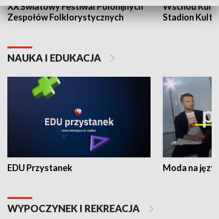
XX Światowy Festiwal Polonijnych
Wschód Kultur
Zespołów Folklorystycznych
Stadion Kultu
NAUKA I EDUKACJA
EDU Przystanek
Moda na język
WYPOCZYNEK I REKREACJA