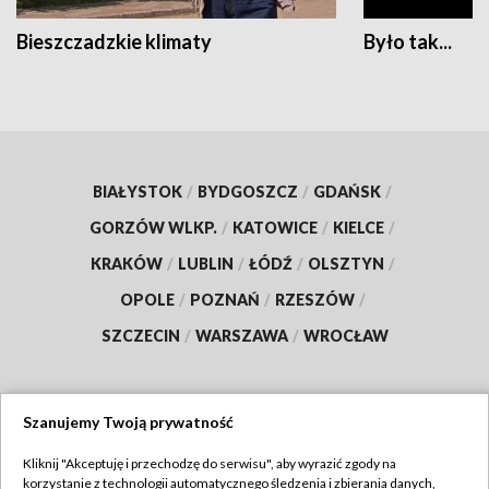
Bieszczadzkie klimaty
Było tak...
BIAŁYSTOK
/
BYDGOSZCZ
/
GDAŃSK
/
GORZÓW WLKP.
/
KATOWICE
/
KIELCE
/
KRAKÓW
/
LUBLIN
/
ŁÓDŹ
/
OLSZTYN
/
OPOLE
/
POZNAŃ
/
RZESZÓW
/
SZCZECIN
/
WARSZAWA
/
WROCŁAW
Szanujemy Twoją prywatność
Dołącz do nas:
Kliknij "Akceptuję i przechodzę do serwisu", aby wyrazić zgody na
korzystanie z technologii automatycznego śledzenia i zbierania danych,
TVP