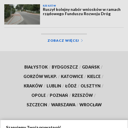
RZESZÓW
Ruszył kolejny nabór wniosków w ramach
rządowego Funduszu Rozwoju Dróg
ZOBACZ WIĘCEJ
BIAŁYSTOK
/
BYDGOSZCZ
/
GDAŃSK
/
GORZÓW WLKP.
/
KATOWICE
/
KIELCE
/
KRAKÓW
/
LUBLIN
/
ŁÓDŹ
/
OLSZTYN
/
OPOLE
/
POZNAŃ
/
RZESZÓW
/
SZCZECIN
/
WARSZAWA
/
WROCŁAW
Szanujemy Twoją prywatność