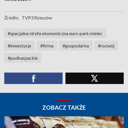
Źródło:
TVP3 Rzeszów
#specjalna strefa ekonomiczna euro-park mielec
#inwestycje
#firma
#gospodarka
#rozwój
#podkarpackie
ZOBACZ TAKŻE