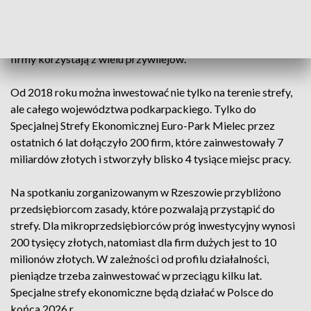
prowadzono na preferencyjnych warunkach. W
szczególności z prawem do zwolnienia z podatku
dochodowego. Dziś nadal funkcjonujące na ich terenach
firmy korzystają z wielu przywilejów.
Od 2018 roku można inwestować nie tylko na terenie strefy,
ale całego województwa podkarpackiego. Tylko do
Specjalnej Strefy Ekonomicznej Euro-Park Mielec przez
ostatnich 6 lat dołączyło 200 firm, które zainwestowały 7
miliardów złotych i stworzyły blisko 4 tysiące miejsc pracy.
Na spotkaniu zorganizowanym w Rzeszowie przybliżono
przedsiębiorcom zasady, które pozwalają przystąpić do
strefy. Dla mikroprzedsiębiorców próg inwestycyjny wynosi
200 tysięcy złotych, natomiast dla firm dużych jest to 10
milionów złotych. W zależności od profilu działalności,
pieniądze trzeba zainwestować w przeciągu kilku lat.
Specjalne strefy ekonomiczne będą działać w Polsce do
końca 2026 r.