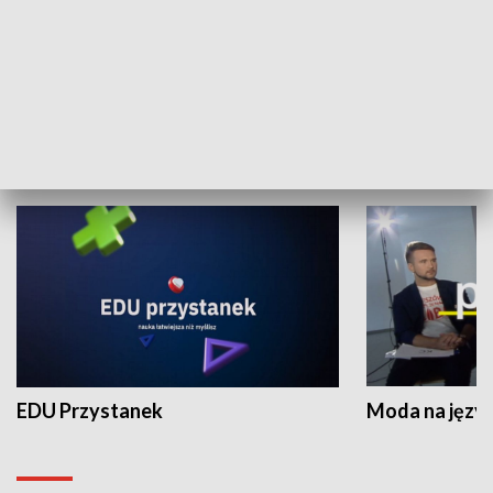
XX Światowy Festiwal Polonijnych
Wschód Kultur
Zespołów Folklorystycznych
Stadion Kultu
NAUKA I EDUKACJA
EDU Przystanek
Moda na język