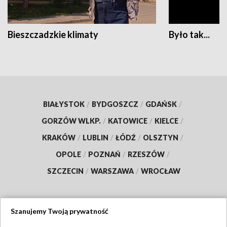
Bieszczadzkie klimaty
Było tak...
BIAŁYSTOK
/
BYDGOSZCZ
/
GDAŃSK
/
GORZÓW WLKP.
/
KATOWICE
/
KIELCE
/
KRAKÓW
/
LUBLIN
/
ŁÓDŹ
/
OLSZTYN
/
OPOLE
/
POZNAŃ
/
RZESZÓW
/
SZCZECIN
/
WARSZAWA
/
WROCŁAW
Szanujemy Twoją prywatność
Dołącz do nas: