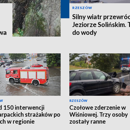
RZESZÓW
Silny wiatr przewróc
Jeziorze Solińskim.
twa
do wody
ÓW
RZESZÓW
 150 interwencji
Czołowe zderzenie w
rpackich strażaków po
Wiśniowej. Trzy osoby
ch w regionie
zostały ranne