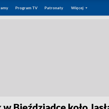
ramy
Program TV
Patronaty
Więcej
w Bieździadce koło Jasła