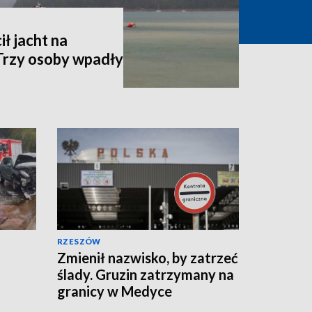
ił jacht na
 Trzy osoby wpadły
RZESZÓW
Zmienił nazwisko, by zatrzeć
ślady. Gruzin zatrzymany na
granicy w Medyce