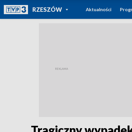
POWRÓT DO
RZESZÓW
Aktualności
Prog
TVP REGIONY
Tragiczny wypadek 