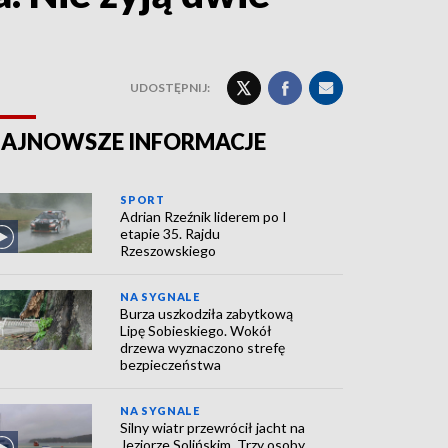
UDOSTĘPNIJ:
AJNOWSZE INFORMACJE
SPORT
Adrian Rzeźnik liderem po I
etapie 35. Rajdu
Rzeszowskiego
NA SYGNALE
Burza uszkodziła zabytkową
Lipę Sobieskiego. Wokół
drzewa wyznaczono strefę
bezpieczeństwa
NA SYGNALE
Silny wiatr przewrócił jacht na
Jeziorze Solińskim. Trzy osoby