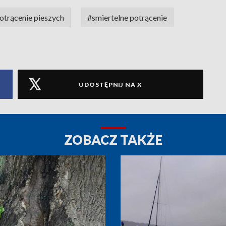
otrącenie pieszych
#smiertelne potrącenie
UDOSTĘPNIJ NA X
ZOBACZ TAKŻE