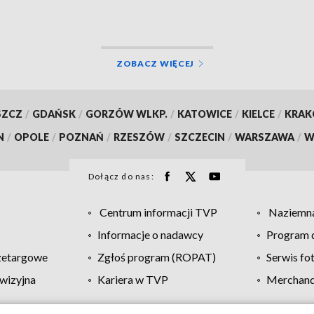
ZOBACZ WIĘCEJ
SZCZ
/
GDAŃSK
/
GORZÓW WLKP.
/
KATOWICE
/
KIELCE
/
KRA
N
/
OPOLE
/
POZNAŃ
/
RZESZÓW
/
SZCZECIN
/
WARSZAWA
/
W
Dołącz do nas:
Centrum informacji TVP
Naziemna
Informacje o nadawcy
Program d
zetargowe
Zgłoś program (ROPAT)
Serwis fo
wizyjna
Kariera w TVP
Merchandi