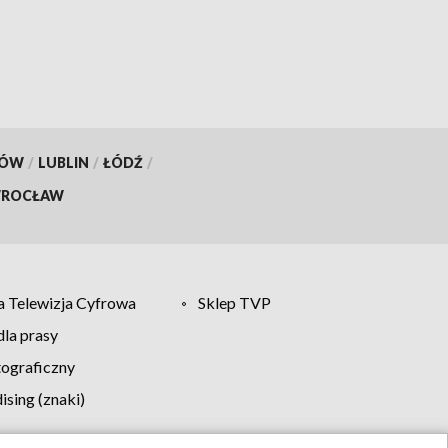
KÓW
/
LUBLIN
/
ŁÓDŹ
/
ROCŁAW
 Telewizja Cyfrowa
Sklep TVP
la prasy
tograficzny
sing (znaki)