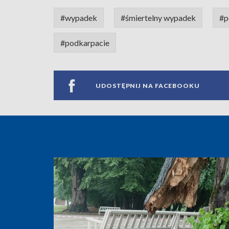
#wypadek
#śmiertelny wypadek
#p
#podkarpacie
UDOSTĘPNIJ NA FACEBOOKU