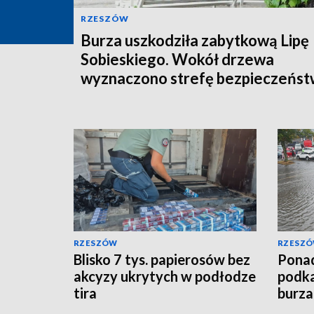
RZESZÓW
Burza uszkodziła zabytkową Lipę
Sobieskiego. Wokół drzewa
wyznaczono strefę bezpieczeńs
RZESZÓW
RZESZ
Blisko 7 tys. papierosów bez
Ponad
akcyzy ukrytych w podłodze
podka
tira
burza