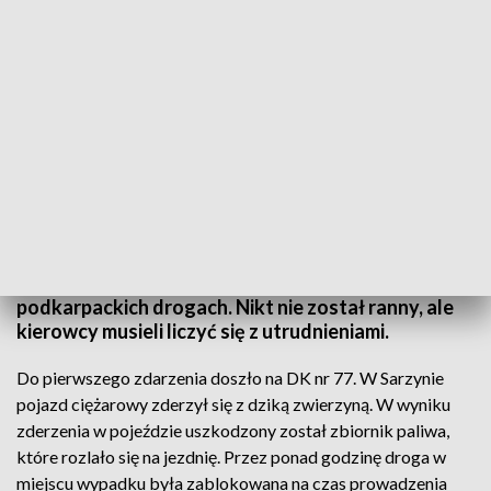
fot. arch.
Do dwóch wypadków doszło dziś rano na
podkarpackich drogach. Nikt nie został ranny, ale
kierowcy musieli liczyć się z utrudnieniami.
Do pierwszego zdarzenia doszło na DK nr 77. W Sarzynie
pojazd ciężarowy zderzył się z dziką zwierzyną. W wyniku
zderzenia w pojeździe uszkodzony został zbiornik paliwa,
które rozlało się na jezdnię. Przez ponad godzinę droga w
miejscu wypadku była zablokowana na czas prowadzenia