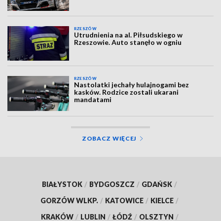
RZESZÓW
Utrudnienia na al. Piłsudskiego w
Rzeszowie. Auto stanęło w ogniu
RZESZÓW
Nastolatki jechały hulajnogami bez
kasków. Rodzice zostali ukarani
mandatami
ZOBACZ WIĘCEJ
BIAŁYSTOK
/
BYDGOSZCZ
/
GDAŃSK
/
GORZÓW WLKP.
/
KATOWICE
/
KIELCE
/
KRAKÓW
/
LUBLIN
/
ŁÓDŹ
/
OLSZTYN
/