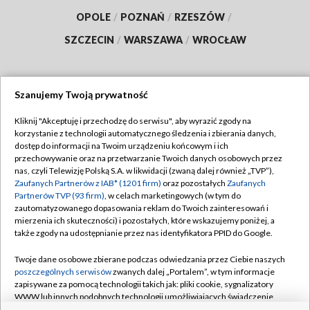
OPOLE
/
POZNAŃ
/
RZESZÓW
/
SZCZECIN
/
WARSZAWA
/
WROCŁAW
Szanujemy Twoją prywatność
Dołącz do nas:
Kliknij "Akceptuję i przechodzę do serwisu", aby wyrazić zgody na
korzystanie z technologii automatycznego śledzenia i zbierania danych,
TVP
dostęp do informacji na Twoim urządzeniu końcowym i ich
Abonament TVP
przechowywanie oraz na przetwarzanie Twoich danych osobowych przez
Regulamin TVP
nas, czyli Telewizję Polską S.A. w likwidacji (zwaną dalej również „TVP”),
Emisja w TVP
Polityka prywatności
Zaufanych Partnerów z IAB* (1201 firm)
oraz pozostałych
Zaufanych
Partnerów TVP (93 firm)
, w celach marketingowych (w tym do
Centrum informacji TVP
Moje zgody
zautomatyzowanego dopasowania reklam do Twoich zainteresowań i
mierzenia ich skuteczności) i pozostałych, które wskazujemy poniżej, a
Naziemna Telewizja Cyfrowa
Pomoc
także zgody na udostępnianie przez nas identyfikatora PPID do Google.
Sklep TVP
Biuro reklamy
Twoje dane osobowe zbierane podczas odwiedzania przez Ciebie naszych
Rada Programowa
Kontakt
poszczególnych serwisów
zwanych dalej „Portalem”, w tym informacje
zapisywane za pomocą technologii takich jak: pliki cookie, sygnalizatory
System NOS
WWW lub innych podobnych technologii umożliwiających świadczenie
dopasowanych i bezpiecznych usług, personalizację treści oraz reklam,