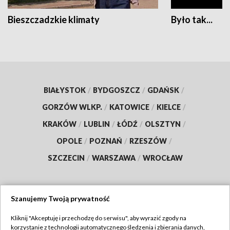
Bieszczadzkie klimaty
Było tak...
BIAŁYSTOK
/
BYDGOSZCZ
/
GDAŃSK
/
GORZÓW WLKP.
/
KATOWICE
/
KIELCE
/
KRAKÓW
/
LUBLIN
/
ŁÓDŹ
/
OLSZTYN
/
OPOLE
/
POZNAŃ
/
RZESZÓW
/
SZCZECIN
/
WARSZAWA
/
WROCŁAW
Szanujemy Twoją prywatność
Dołącz do nas:
Kliknij "Akceptuję i przechodzę do serwisu", aby wyrazić zgody na
korzystanie z technologii automatycznego śledzenia i zbierania danych,
TVP