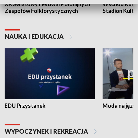
XX Światowy Festiwal Polonijnych
Wschód Kultur
Zespołów Folklorystycznych
Stadion Kultu
NAUKA I EDUKACJA
EDU Przystanek
Moda na język
WYPOCZYNEK I REKREACJA