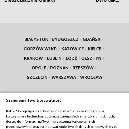
BIAŁYSTOK
/
BYDGOSZCZ
/
GDAŃSK
/
GORZÓW WLKP.
/
KATOWICE
/
KIELCE
/
KRAKÓW
/
LUBLIN
/
ŁÓDŹ
/
OLSZTYN
/
OPOLE
/
POZNAŃ
/
RZESZÓW
/
SZCZECIN
/
WARSZAWA
/
WROCŁAW
Szanujemy Twoją prywatność
Dołącz do nas:
Kliknij "Akceptuję i przechodzę do serwisu", aby wyrazić zgody na
korzystanie z technologii automatycznego śledzenia i zbierania danych,
TVP
dostęp do informacji na Twoim urządzeniu końcowym i ich
Abonament TVP
przechowywanie oraz na przetwarzanie Twoich danych osobowych przez
Regulamin TVP