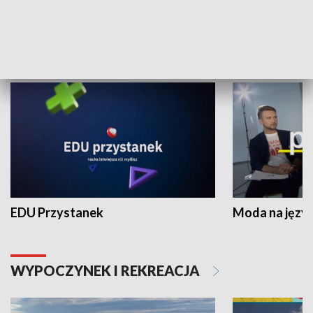
NAUKA I EDUKACJA
EDU Przystanek
Moda na język
WYPOCZYNEK I REKREACJA