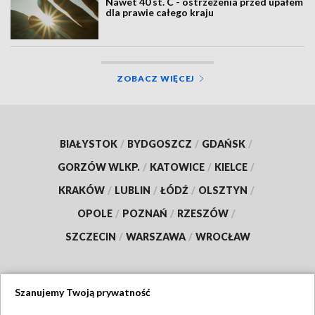
Nawet 40 st. C - ostrzeżenia przed upałem
dla prawie całego kraju
ZOBACZ WIĘCEJ
BIAŁYSTOK
/
BYDGOSZCZ
/
GDAŃSK
/
GORZÓW WLKP.
/
KATOWICE
/
KIELCE
/
KRAKÓW
/
LUBLIN
/
ŁÓDŹ
/
OLSZTYN
/
OPOLE
/
POZNAŃ
/
RZESZÓW
/
SZCZECIN
/
WARSZAWA
/
WROCŁAW
Szanujemy Twoją prywatność
Dołącz do nas: