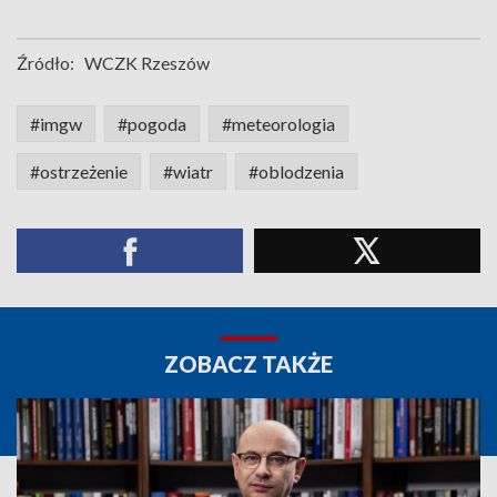
Źródło:
WCZK Rzeszów
#imgw
#pogoda
#meteorologia
#ostrzeżenie
#wiatr
#oblodzenia
ZOBACZ TAKŻE