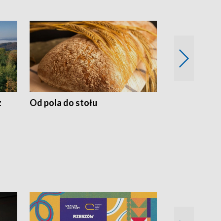
z
Od pola do stołu
50 lat ochro
przyrodnicz
Zachodnich