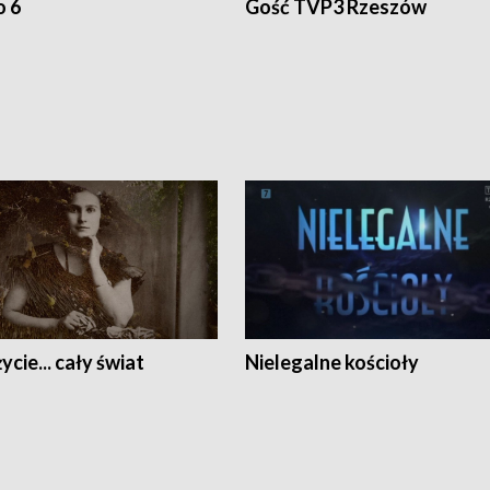
o 6
Gość TVP3 Rzeszów
ycie... cały świat
Nielegalne kościoły