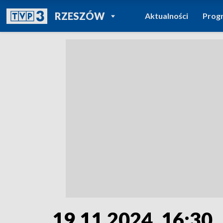
POWRÓT DO
RZESZÓW
Aktualności
Prog
TVP REGIONY
19.11.2024, 16:30