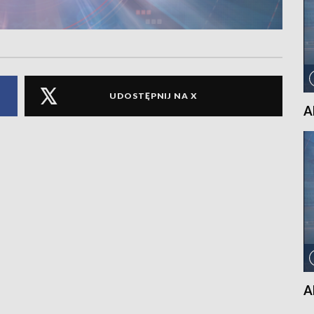
UDOSTĘPNIJ NA X
A
A