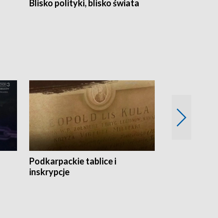
Blisko polityki, blisko świata
Popołudnie 
Podkarpackie tablice i
Szlakiem arc
inskrypcje
drewnianej