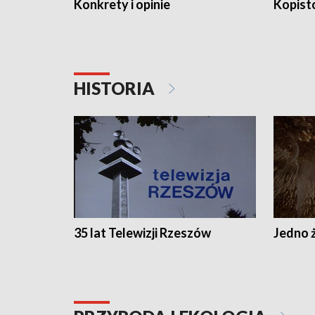
Konkrety i opinie
Kopist
HISTORIA
35 lat Telewizji Rzeszów
Jedno ż