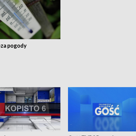
za pogody