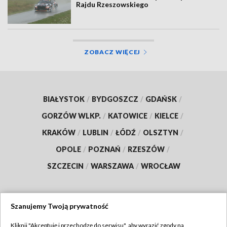
Rajdu Rzeszowskiego
ZOBACZ WIĘCEJ
BIAŁYSTOK
/
BYDGOSZCZ
/
GDAŃSK
/
GORZÓW WLKP.
/
KATOWICE
/
KIELCE
/
KRAKÓW
/
LUBLIN
/
ŁÓDŹ
/
OLSZTYN
/
OPOLE
/
POZNAŃ
/
RZESZÓW
/
SZCZECIN
/
WARSZAWA
/
WROCŁAW
Szanujemy Twoją prywatność
Dołącz do nas:
Kliknij "Akceptuję i przechodzę do serwisu", aby wyrazić zgody na