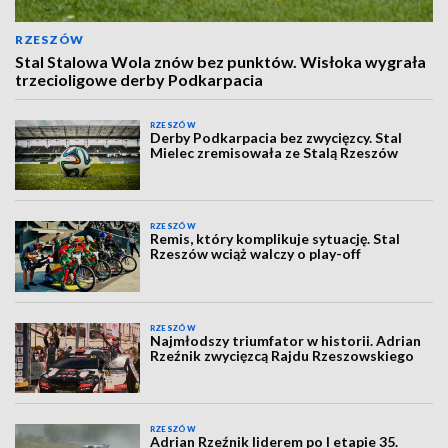
RZESZÓW
Stal Stalowa Wola znów bez punktów. Wisłoka wygrała
trzecioligowe derby Podkarpacia
RZESZÓW
Derby Podkarpacia bez zwycięzcy. Stal
Mielec zremisowała ze Stalą Rzeszów
RZESZÓW
Remis, który komplikuje sytuację. Stal
Rzeszów wciąż walczy o play-off
RZESZÓW
Najmłodszy triumfator w historii. Adrian
Rzeźnik zwycięzcą Rajdu Rzeszowskiego
RZESZÓW
Adrian Rzeźnik liderem po I etapie 35.