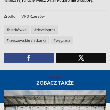
najbliższej rundzie. Mecz w hali Podpromie w sobotę.
Źródło:
TVP3 Rzeszów
#siatkówka
#developres
#rzeszowskie siatkarki
#wygrana
ZOBACZ TAKŻE