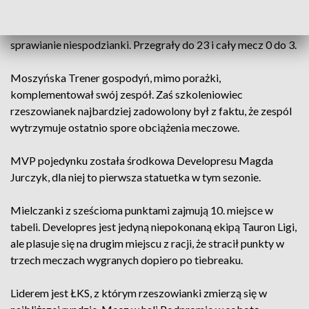
drugim przewaga Rysic była znacząca - w efekcie wygrały tę
partie do 16, ale w trzecim znów mielczanki były bliskie
sprawianie niespodzianki. Przegrały do 23 i cały mecz 0 do 3.
Moszyńska Trener gospodyń, mimo porażki,
komplementował swój zespół. Zaś szkoleniowiec
rzeszowianek najbardziej zadowolony był z faktu, że zespól
wytrzymuje ostatnio spore obciążenia meczowe.
MVP pojedynku została środkowa Developresu Magda
Jurczyk, dla niej to pierwsza statuetka w tym sezonie.
Mielczanki z sześcioma punktami zajmują 10. miejsce w
tabeli. Developres jest jedyną niepokonaną ekipą Tauron Ligi,
ale plasuje się na drugim miejscu z racji, że stracił punkty w
trzech meczach wygranych dopiero po tiebreaku.
Liderem jest ŁKS, z którym rzeszowianki zmierzą się w