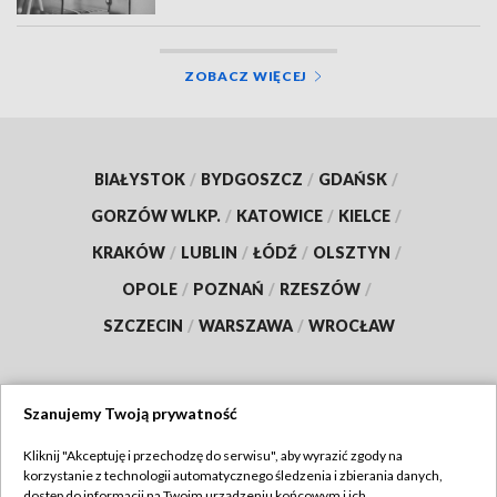
ZOBACZ WIĘCEJ
BIAŁYSTOK
/
BYDGOSZCZ
/
GDAŃSK
/
GORZÓW WLKP.
/
KATOWICE
/
KIELCE
/
KRAKÓW
/
LUBLIN
/
ŁÓDŹ
/
OLSZTYN
/
OPOLE
/
POZNAŃ
/
RZESZÓW
/
SZCZECIN
/
WARSZAWA
/
WROCŁAW
Szanujemy Twoją prywatność
Dołącz do nas:
Kliknij "Akceptuję i przechodzę do serwisu", aby wyrazić zgody na
korzystanie z technologii automatycznego śledzenia i zbierania danych,
TVP
dostęp do informacji na Twoim urządzeniu końcowym i ich