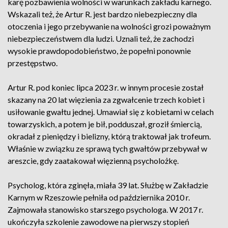
karę pozbawienia wolności w warunkach zakładu karnego.
Wskazali też, że Artur R. jest bardzo niebezpieczny dla
otoczenia i jego przebywanie na wolności grozi poważnym
niebezpieczeństwem dla ludzi. Uznali też, że zachodzi
wysokie prawdopodobieństwo, że popełni ponownie
przestępstwo.
Artur R. pod koniec lipca 2023 r. w innym procesie został
skazany na 20 lat więzienia za zgwałcenie trzech kobiet i
usiłowanie gwałtu jednej. Umawiał się z kobietami w celach
towarzyskich, a potem je bił, podduszał, groził śmiercią,
okradał z pieniędzy i bielizny, którą traktował jak trofeum.
Właśnie w związku ze sprawą tych gwałtów przebywał w
areszcie, gdy zaatakował więzienną psycholożkę.
Psycholog, która zginęła, miała 39 lat. Służbę w Zakładzie
Karnym w Rzeszowie pełniła od października 2010 r.
Zajmowała stanowisko starszego psychologa. W 2017 r.
ukończyła szkolenie zawodowe na pierwszy stopień