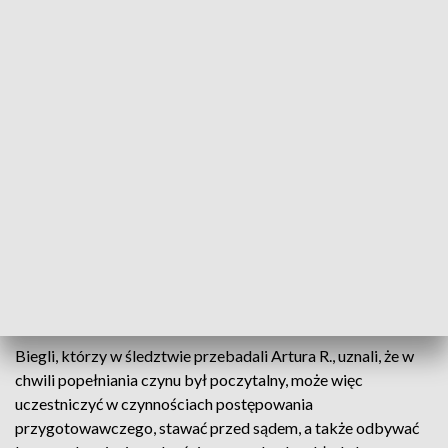
dokonał ze szczególnym okrucieństwem.
Sąd I Instancji wymierzył R. także karę pozbawienia praw
publicznych na 10 lat i zdecydował, że może on starać się o
warunkowe zwolnienie dopiero po odbyciu kary 35 lat
więzienia (prokurator wnioskował o 50 lat). Oskarżony ma
także zapłacić milion złotych zadośćuczynienia mężowi
ofiary (wniosek prokuratora mówił o 150 tys. zł).
Artur R. w tym samym procesie odpowiadał też za gwałt i
naruszenie intymności seksualnej Agaty S. – kobiety poznanej
za pośrednictwem serwisu z ogłoszeniami towarzyskimi i
anonsami erotycznymi.
Biegli, którzy w śledztwie przebadali Artura R., uznali, że w
chwili popełniania czynu był poczytalny, może więc
uczestniczyć w czynnościach postępowania
przygotowawczego, stawać przed sądem, a także odbywać