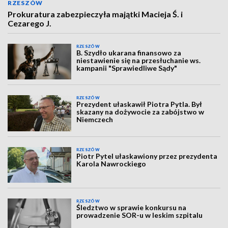
RZESZÓW
Prokuratura zabezpieczyła majątki Macieja Ś. i
Cezarego J.
RZESZÓW
B. Szydło ukarana finansowo za
niestawienie się na przesłuchanie ws.
kampanii "Sprawiedliwe Sądy"
RZESZÓW
Prezydent ułaskawił Piotra Pytla. Był
skazany na dożywocie za zabójstwo w
Niemczech
RZESZÓW
Piotr Pytel ułaskawiony przez prezydenta
Karola Nawrockiego
RZESZÓW
Śledztwo w sprawie konkursu na
prowadzenie SOR-u w leskim szpitalu