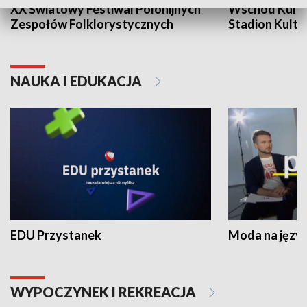
XX Światowy Festiwal Polonijnych
Wschód Kultur
Zespołów Folklorystycznych
Stadion Kultu
NAUKA I EDUKACJA
EDU Przystanek
Moda na język
WYPOCZYNEK I REKREACJA