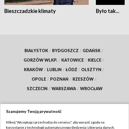
Bieszczadzkie klimaty
Było tak...
BIAŁYSTOK
/
BYDGOSZCZ
/
GDAŃSK
/
GORZÓW WLKP.
/
KATOWICE
/
KIELCE
/
KRAKÓW
/
LUBLIN
/
ŁÓDŹ
/
OLSZTYN
/
OPOLE
/
POZNAŃ
/
RZESZÓW
/
SZCZECIN
/
WARSZAWA
/
WROCŁAW
Szanujemy Twoją prywatność
Dołącz do nas:
Kliknij "Akceptuję i przechodzę do serwisu", aby wyrazić zgody na
korzystanie z technologii automatycznego śledzenia i zbierania danych,
TVP