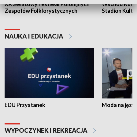
XX Światowy Festiwal Polonijnych
Wschód Kultur
Zespołów Folklorystycznych
Stadion Kultu
NAUKA I EDUKACJA
EDU Przystanek
Moda na język
WYPOCZYNEK I REKREACJA