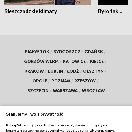
Bieszczadzkie klimaty
Było tak...
BIAŁYSTOK
/
BYDGOSZCZ
/
GDAŃSK
/
GORZÓW WLKP.
/
KATOWICE
/
KIELCE
/
KRAKÓW
/
LUBLIN
/
ŁÓDŹ
/
OLSZTYN
/
OPOLE
/
POZNAŃ
/
RZESZÓW
/
SZCZECIN
/
WARSZAWA
/
WROCŁAW
Szanujemy Twoją prywatność
Dołącz do nas:
Kliknij "Akceptuję i przechodzę do serwisu", aby wyrazić zgody na
korzystanie z technologii automatycznego śledzenia i zbierania danych,
TVP