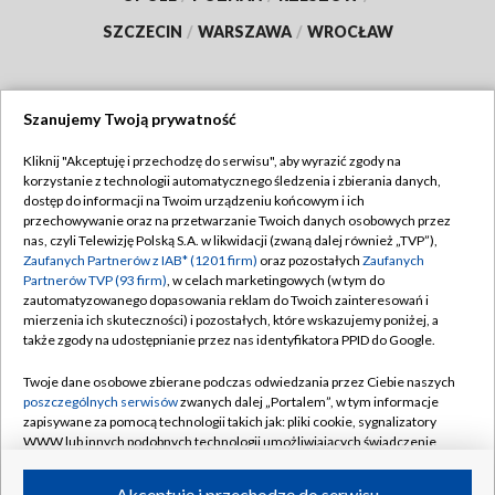
SZCZECIN
/
WARSZAWA
/
WROCŁAW
Szanujemy Twoją prywatność
Dołącz do nas:
Kliknij "Akceptuję i przechodzę do serwisu", aby wyrazić zgody na
korzystanie z technologii automatycznego śledzenia i zbierania danych,
TVP
dostęp do informacji na Twoim urządzeniu końcowym i ich
Abonament TVP
przechowywanie oraz na przetwarzanie Twoich danych osobowych przez
Regulamin TVP
nas, czyli Telewizję Polską S.A. w likwidacji (zwaną dalej również „TVP”),
Emisja w TVP
Polityka prywatności
Zaufanych Partnerów z IAB* (1201 firm)
oraz pozostałych
Zaufanych
Partnerów TVP (93 firm)
, w celach marketingowych (w tym do
Centrum informacji TVP
Moje zgody
zautomatyzowanego dopasowania reklam do Twoich zainteresowań i
mierzenia ich skuteczności) i pozostałych, które wskazujemy poniżej, a
Naziemna Telewizja Cyfrowa
Pomoc
także zgody na udostępnianie przez nas identyfikatora PPID do Google.
Sklep TVP
Biuro reklamy
Twoje dane osobowe zbierane podczas odwiedzania przez Ciebie naszych
Rada Programowa
Kontakt
poszczególnych serwisów
zwanych dalej „Portalem”, w tym informacje
zapisywane za pomocą technologii takich jak: pliki cookie, sygnalizatory
System NOS
WWW lub innych podobnych technologii umożliwiających świadczenie
dopasowanych i bezpiecznych usług, personalizację treści oraz reklam,
Informacje o nadawcy
Kanały
udostępnianie funkcji mediów społecznościowych oraz analizowanie
Akceptuję i przechodzę do serwisu