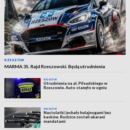
RZESZÓW
MARMA 35. Rajd Rzeszowski. Będą utrudnienia
RZESZÓW
Utrudnienia na al. Piłsudskiego w
Rzeszowie. Auto stanęło w ogniu
RZESZÓW
Nastolatki jechały hulajnogami bez
kasków. Rodzice zostali ukarani
mandatami