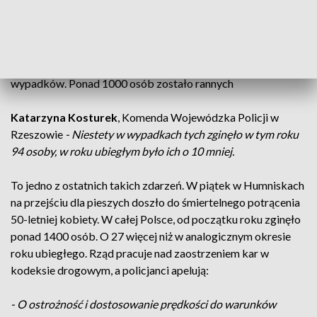
powodu błędu kierowcy. Najczęstsze przewinienia to wciąż
nadmierna prędkość, nieprawidłowe wyprzedzanie, jazda
pod wpływem alkoholu czy wymuszenie pierwszeństwa. Od
początku roku na Podkarpaciu doszło do ponad 900
wypadków. Ponad 1000 osób zostało rannych
Katarzyna Kosturek
, Komenda Wojewódzka Policji w
Rzeszowie
- Niestety w wypadkach tych zginęło w tym roku
94 osoby, w roku ubiegłym było ich o 10 mniej.
To jedno z ostatnich takich zdarzeń. W piątek w Humniskach
na przejściu dla pieszych doszło do śmiertelnego potrącenia
50-letniej kobiety. W całej Polsce, od początku roku zginęło
ponad 1400 osób. O 27 więcej niż w analogicznym okresie
roku ubiegłego. Rząd pracuje nad zaostrzeniem kar w
kodeksie drogowym, a policjanci apelują:
- O ostrożność i dostosowanie prędkości do warunków