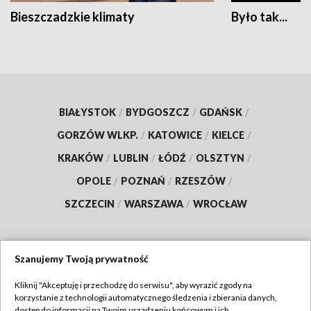
Bieszczadzkie klimaty
Było tak...
BIAŁYSTOK
/
BYDGOSZCZ
/
GDAŃSK
/
GORZÓW WLKP.
/
KATOWICE
/
KIELCE
/
KRAKÓW
/
LUBLIN
/
ŁÓDŹ
/
OLSZTYN
/
OPOLE
/
POZNAŃ
/
RZESZÓW
/
SZCZECIN
/
WARSZAWA
/
WROCŁAW
Szanujemy Twoją prywatność
Dołącz do nas:
Kliknij "Akceptuję i przechodzę do serwisu", aby wyrazić zgody na
korzystanie z technologii automatycznego śledzenia i zbierania danych,
TVP
dostęp do informacji na Twoim urządzeniu końcowym i ich