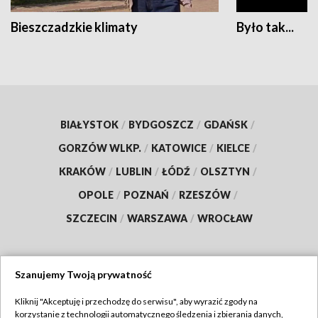
Bieszczadzkie klimaty
Było tak...
BIAŁYSTOK
/
BYDGOSZCZ
/
GDAŃSK
/
GORZÓW WLKP.
/
KATOWICE
/
KIELCE
/
KRAKÓW
/
LUBLIN
/
ŁÓDŹ
/
OLSZTYN
/
OPOLE
/
POZNAŃ
/
RZESZÓW
/
SZCZECIN
/
WARSZAWA
/
WROCŁAW
Szanujemy Twoją prywatność
Dołącz do nas:
Kliknij "Akceptuję i przechodzę do serwisu", aby wyrazić zgody na
korzystanie z technologii automatycznego śledzenia i zbierania danych,
TVP