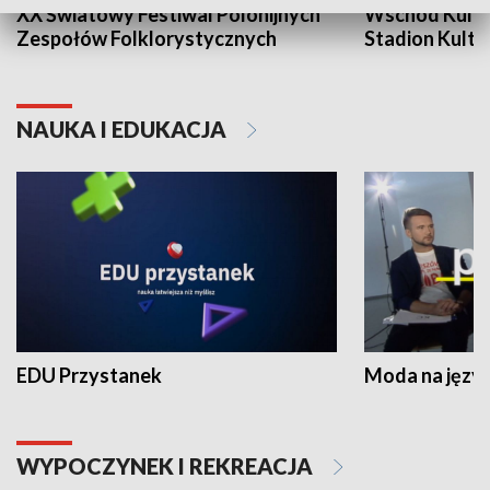
XX Światowy Festiwal Polonijnych
Wschód Kultur
Zespołów Folklorystycznych
Stadion Kultu
NAUKA I EDUKACJA
EDU Przystanek
Moda na język
WYPOCZYNEK I REKREACJA