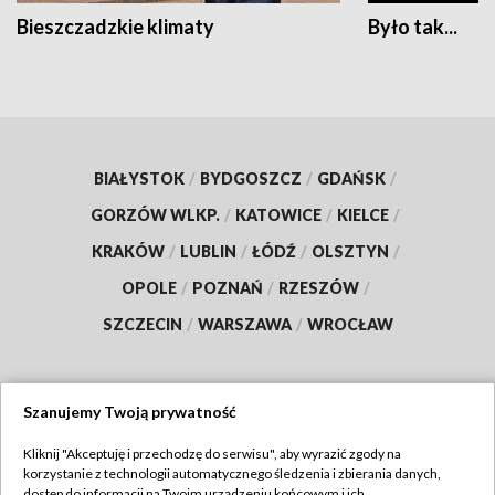
Bieszczadzkie klimaty
Było tak...
BIAŁYSTOK
/
BYDGOSZCZ
/
GDAŃSK
/
GORZÓW WLKP.
/
KATOWICE
/
KIELCE
/
KRAKÓW
/
LUBLIN
/
ŁÓDŹ
/
OLSZTYN
/
OPOLE
/
POZNAŃ
/
RZESZÓW
/
SZCZECIN
/
WARSZAWA
/
WROCŁAW
Szanujemy Twoją prywatność
Dołącz do nas:
Kliknij "Akceptuję i przechodzę do serwisu", aby wyrazić zgody na
korzystanie z technologii automatycznego śledzenia i zbierania danych,
TVP
dostęp do informacji na Twoim urządzeniu końcowym i ich