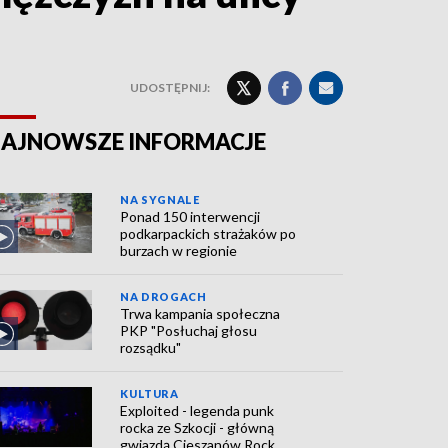
UDOSTĘPNIJ:
AJNOWSZE INFORMACJE
NA SYGNALE
Ponad 150 interwencji
podkarpackich strażaków po
burzach w regionie
NA DROGACH
Trwa kampania społeczna
PKP "Posłuchaj głosu
rozsądku"
KULTURA
Exploited - legenda punk
rocka ze Szkocji - główną
gwiazdą Cieszanów Rock