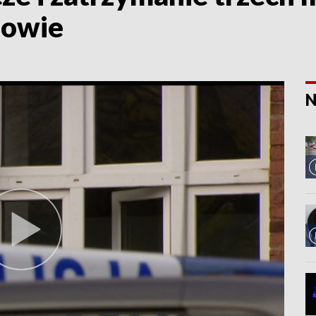
zowie
N