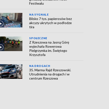
Festiwalu
NA SYGNALE
Blisko 7 tys. papierosów bez
akcyzy ukrytych w podłodze
tira
SPOŁECZNE
Z Rzeszowa na Jasną Górę
wyjechała Rowerowa
Pielgrzymka im. Świętego
Krzysztofa
NA DROGACH
35. Marma Rajd Rzeszowski.
Utrudnienia na drogach i w
centrum Rzeszowa