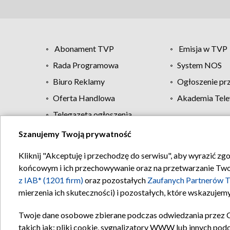
Abonament TVP
Emisja w TVP
Rada Programowa
System NOS
Biuro Reklamy
Ogłoszenie pr
Oferta Handlowa
Akademia Tele
Telegazeta ogłoszenia
Szanujemy Twoją prywatność
Regulamin TVP
Kliknij "Akceptuję i przechodzę do serwisu", aby wyrazić zg
końcowym i ich przechowywanie oraz na przetwarzanie Twoich
z IAB* (1201 firm)
oraz pozostałych
Zaufanych Partnerów T
mierzenia ich skuteczności) i pozostałych, które wskazujemy
Twoje dane osobowe zbierane podczas odwiedzania przez 
takich jak: pliki cookie, sygnalizatory WWW lub innych pod