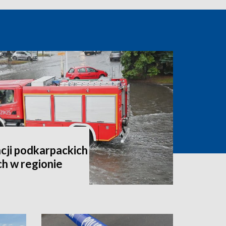
cji podkarpackich
h w regionie