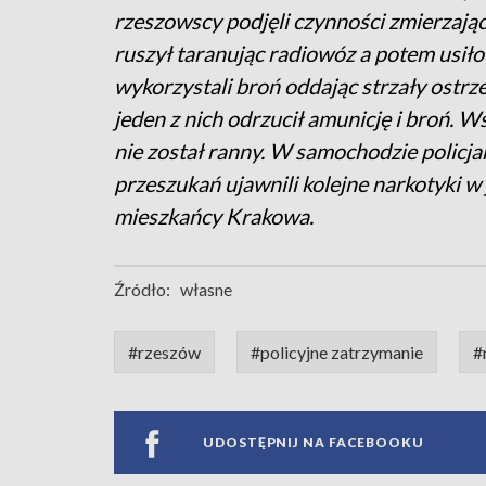
rzeszowscy podjęli czynności zmierzają
ruszył taranując radiowóz a potem usiłow
wykorzystali broń oddając strzały ostrz
jeden z nich odrzucił amunicję i broń. Ws
nie został ranny. W samochodzie policjan
przeszukań ujawnili kolejne narkotyki 
mieszkańcy Krakowa.
Źródło:
własne
#rzeszów
#policyjne zatrzymanie
#
UDOSTĘPNIJ NA FACEBOOKU