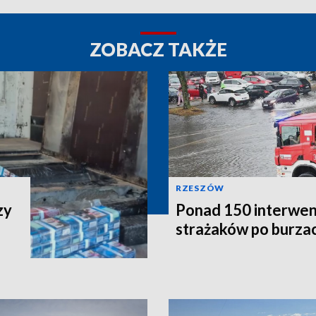
ZOBACZ TAKŻE
RZESZÓW
zy
Ponad 150 interwen
strażaków po burzac