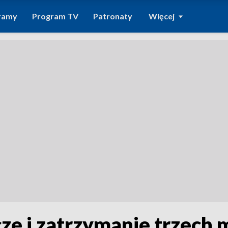
ramy
Program TV
Patronaty
Więcej
ze i zatrzymanie trzech 