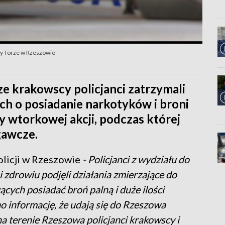
zy Torze w Rzeszowie
ze krakowscy policjanci zatrzymali
h o posiadanie narkotyków i broni
y wtorkowej akcji, podczas której
gawcze.
olicji w Rzeszowie
- Policjanci z wydziału do
i zdrowiu podjęli działania zmierzające do
ych posiadać broń palną i duże ilości
 informację, że udają się do Rzeszowa
a terenie Rzeszowa policjanci krakowscy i