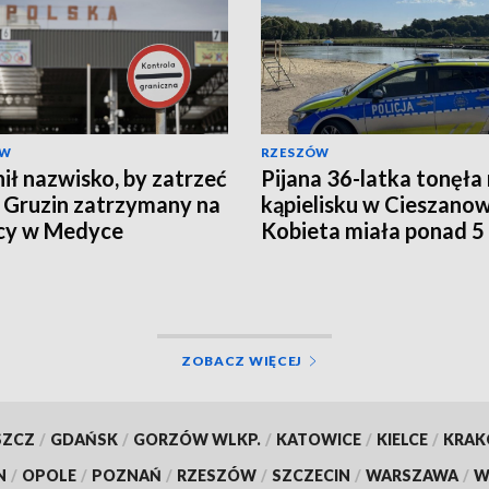
ÓW
RZESZÓW
ił nazwisko, by zatrzeć
Pijana 36-latka tonęła
. Gruzin zatrzymany na
kąpielisku w Cieszanow
cy w Medyce
Kobieta miała ponad 5
promili
ZOBACZ WIĘCEJ
SZCZ
/
GDAŃSK
/
GORZÓW WLKP.
/
KATOWICE
/
KIELCE
/
KRA
N
/
OPOLE
/
POZNAŃ
/
RZESZÓW
/
SZCZECIN
/
WARSZAWA
/
W