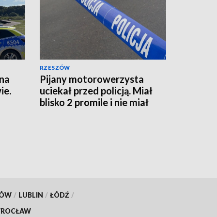
RZESZÓW
 na
Pijany motorowerzysta
ie.
uciekał przed policją. Miał
blisko 2 promile i nie miał
prawa jazdy
KÓW
/
LUBLIN
/
ŁÓDŹ
/
ROCŁAW