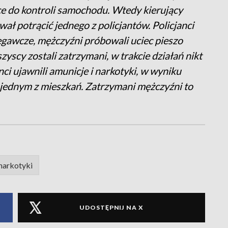
ce do kontroli samochodu. Wtedy kierujący
ał potrącić jednego z policjantów. Policjanci
egawcze, mężczyźni próbowali uciec pieszo
zyscy zostali zatrzymani, w trakcie działań nikt
ci ujawnili amunicje i narkotyki, w wyniku
w jednym z mieszkań. Zatrzymani mężczyźni to
narkotyki
UDOSTĘPNIJ NA X