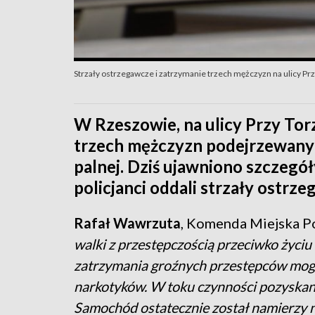
Strzały ostrzegawcze i zatrzymanie trzech mężczyzn na ulicy Pr
W Rzeszowie, na ulicy Przy Tor
trzech mężczyzn podejrzewanyc
palnej. Dziś ujawniono szczegół
policjanci oddali strzały ostrze
Rafał Wawrzuta
, Komenda Miejska P
walki z przestępczością przeciwko życiu 
zatrzymania groźnych przestępców mogąc
narkotyków. W toku czynności pozyskano
Samochód ostatecznie został namierzy n