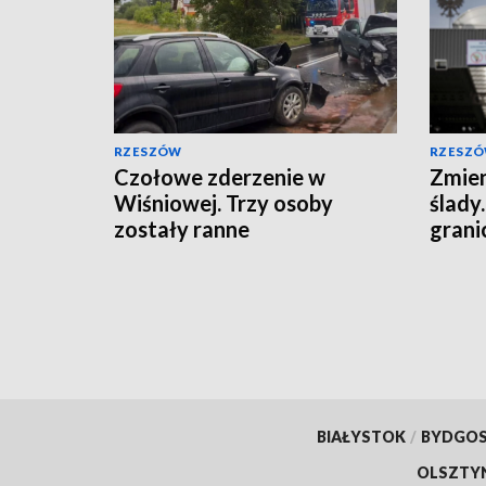
RZESZÓW
RZESZ
Czołowe zderzenie w
Zmien
Wiśniowej. Trzy osoby
ślady
zostały ranne
grani
BIAŁYSTOK
/
BYDGO
OLSZTY