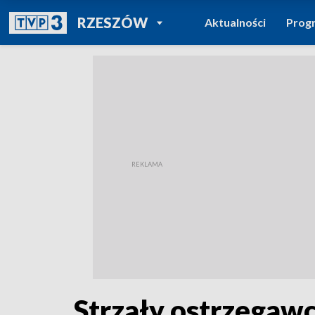
POWRÓT DO
RZESZÓW
Aktualności
Prog
TVP REGIONY
Strzały ostrzegawc