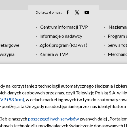
Dołącz do nas:
Centrum informacji TVP
Naziemna
Informacje o nadawcy
Program d
zetargowe
Zgłoś program (ROPAT)
Serwis fo
wizyjna
Kariera w TVP
Merchandi
Polityka prywatności
Moje zgody
Pomoc
Biuro re
ody na korzystanie z technologii automatycznego śledzenia i zbie
 danych osobowych przez nas, czyli Telewizję Polską S.A. w likw
VP (93 firm)
, w celach marketingowych (w tym do zautomatyzow
 poniżej, a także zgody na udostępnianie przez nas identyfikator
Ciebie naszych
poszczególnych serwisów
zwanych dalej „Portalem
obnych technologii umożliwiających świadczenie dopasowanych i be