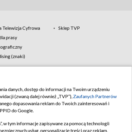
 Telewizja Cyfrowa
Sklep TVP
la prasy
tograficzny
sing (znaki)
klamy
Kontakt
rania danych, dostęp do informacji na Twoim urządzeniu
idacji (zwaną dalej również „TVP”),
Zaufanych Partnerów
anego dopasowania reklam do Twoich zainteresowań i
a PPID do Google.
”, w tym informacje zapisywane za pomocą technologii
zpiecznych usług, personalizację treści oraz reklam,