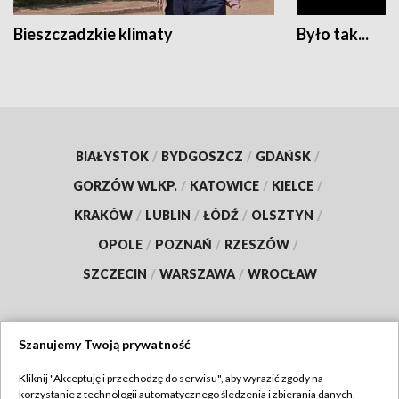
Bieszczadzkie klimaty
Było tak...
BIAŁYSTOK
/
BYDGOSZCZ
/
GDAŃSK
/
GORZÓW WLKP.
/
KATOWICE
/
KIELCE
/
KRAKÓW
/
LUBLIN
/
ŁÓDŹ
/
OLSZTYN
/
OPOLE
/
POZNAŃ
/
RZESZÓW
/
SZCZECIN
/
WARSZAWA
/
WROCŁAW
Szanujemy Twoją prywatność
Dołącz do nas:
Kliknij "Akceptuję i przechodzę do serwisu", aby wyrazić zgody na
korzystanie z technologii automatycznego śledzenia i zbierania danych,
TVP