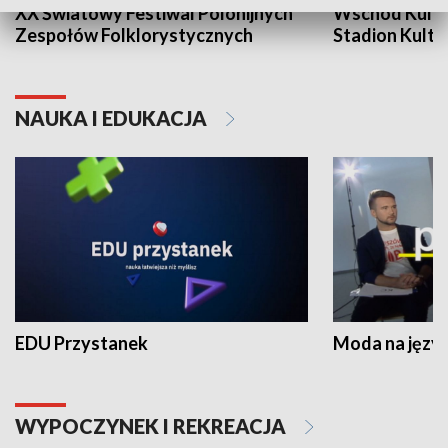
XX Światowy Festiwal Polonijnych
Wschód Kultur
Zespołów Folklorystycznych
Stadion Kultu
NAUKA I EDUKACJA
EDU Przystanek
Moda na język
WYPOCZYNEK I REKREACJA