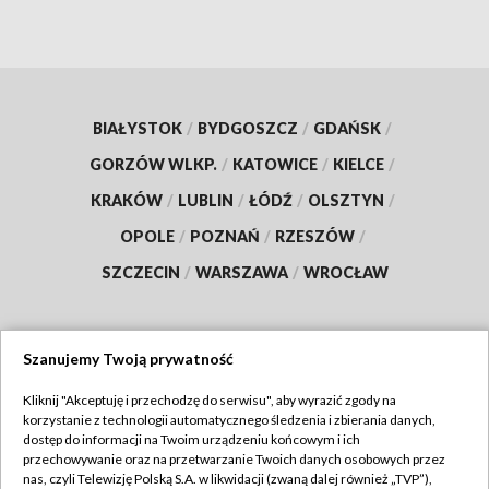
BIAŁYSTOK
/
BYDGOSZCZ
/
GDAŃSK
/
GORZÓW WLKP.
/
KATOWICE
/
KIELCE
/
KRAKÓW
/
LUBLIN
/
ŁÓDŹ
/
OLSZTYN
/
OPOLE
/
POZNAŃ
/
RZESZÓW
/
SZCZECIN
/
WARSZAWA
/
WROCŁAW
Szanujemy Twoją prywatność
Dołącz do nas:
Kliknij "Akceptuję i przechodzę do serwisu", aby wyrazić zgody na
korzystanie z technologii automatycznego śledzenia i zbierania danych,
TVP
dostęp do informacji na Twoim urządzeniu końcowym i ich
Abonament TVP
przechowywanie oraz na przetwarzanie Twoich danych osobowych przez
Regulamin TVP
nas, czyli Telewizję Polską S.A. w likwidacji (zwaną dalej również „TVP”),