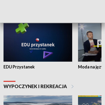
NAUKA I EDUKACJA
EDU Przystanek
Moda na język
WYPOCZYNEK I REKREACJA