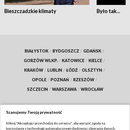
Bieszczadzkie klimaty
Było tak...
BIAŁYSTOK
/
BYDGOSZCZ
/
GDAŃSK
/
GORZÓW WLKP.
/
KATOWICE
/
KIELCE
/
KRAKÓW
/
LUBLIN
/
ŁÓDŹ
/
OLSZTYN
/
OPOLE
/
POZNAŃ
/
RZESZÓW
/
SZCZECIN
/
WARSZAWA
/
WROCŁAW
Szanujemy Twoją prywatność
Dołącz do nas:
Kliknij "Akceptuję i przechodzę do serwisu", aby wyrazić zgody na
korzystanie z technologii automatycznego śledzenia i zbierania danych,
TVP