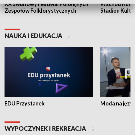
XX Światowy Festiwal Polonijnych
Wschód Kultur
Zespołów Folklorystycznych
Stadion Kultu
NAUKA I EDUKACJA
EDU Przystanek
Moda na język
WYPOCZYNEK I REKREACJA