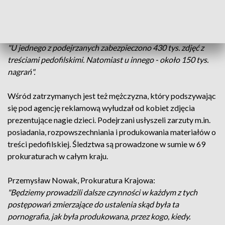
Asp. Monika Przestrzelska, Centralne Biuro Zwalczania
Cyberprzestępczości:
"U jednego z podejrzanych zabezpieczono 430 tys. zdjęć z
treściami pedofilskimi. Natomiast u innego - około 150 tys.
nagrań".
Wśród zatrzymanych jest też mężczyzna, który podszywając
się pod agencję reklamową wyłudzał od kobiet zdjęcia
prezentujące nagie dzieci. Podejrzani usłyszeli zarzuty m.in.
posiadania, rozpowszechniania i produkowania materiałów o
treści pedofilskiej. Śledztwa są prowadzone w sumie w 69
prokuraturach w całym kraju.
Przemysław Nowak, Prokuratura Krajowa:
"Będziemy prowadzili dalsze czynności w każdym z tych
postępowań zmierzające do ustalenia skąd była ta
pornografia, jak była produkowana, przez kogo, kiedy.