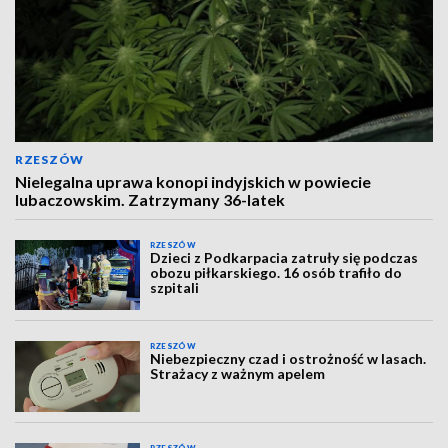
RZESZÓW
Nielegalna uprawa konopi indyjskich w powiecie
lubaczowskim. Zatrzymany 36-latek
RZESZÓW
Dzieci z Podkarpacia zatruły się podczas
obozu piłkarskiego. 16 osób trafiło do
szpitali
RZESZÓW
Niebezpieczny czad i ostrożność w lasach.
Strażacy z ważnym apelem
RZESZÓW