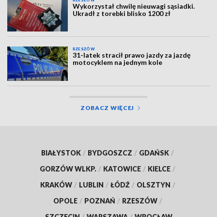
Wykorzystał chwilę nieuwagi sąsiadki.
Ukradł z torebki blisko 1200 zł
RZESZÓW
31-latek stracił prawo jazdy za jazdę
motocyklem na jednym kole
ZOBACZ WIĘCEJ
BIAŁYSTOK
/
BYDGOSZCZ
/
GDAŃSK
/
GORZÓW WLKP.
/
KATOWICE
/
KIELCE
/
KRAKÓW
/
LUBLIN
/
ŁÓDŹ
/
OLSZTYN
/
OPOLE
/
POZNAŃ
/
RZESZÓW
/
SZCZECIN
/
WARSZAWA
/
WROCŁAW