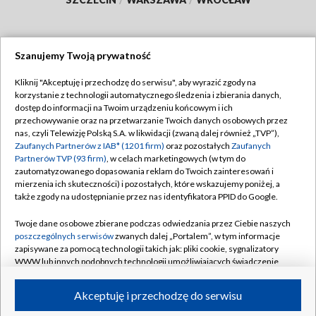
Szanujemy Twoją prywatność
Dołącz do nas:
Kliknij "Akceptuję i przechodzę do serwisu", aby wyrazić zgody na
korzystanie z technologii automatycznego śledzenia i zbierania danych,
TVP
dostęp do informacji na Twoim urządzeniu końcowym i ich
Abonament TVP
przechowywanie oraz na przetwarzanie Twoich danych osobowych przez
Regulamin TVP
nas, czyli Telewizję Polską S.A. w likwidacji (zwaną dalej również „TVP”),
Emisja w TVP
Polityka prywatności
Zaufanych Partnerów z IAB* (1201 firm)
oraz pozostałych
Zaufanych
Partnerów TVP (93 firm)
, w celach marketingowych (w tym do
Centrum informacji TVP
Moje zgody
zautomatyzowanego dopasowania reklam do Twoich zainteresowań i
mierzenia ich skuteczności) i pozostałych, które wskazujemy poniżej, a
Naziemna Telewizja Cyfrowa
Pomoc
także zgody na udostępnianie przez nas identyfikatora PPID do Google.
Sklep TVP
Biuro reklamy
Twoje dane osobowe zbierane podczas odwiedzania przez Ciebie naszych
Rada Programowa
Kontakt
poszczególnych serwisów
zwanych dalej „Portalem”, w tym informacje
zapisywane za pomocą technologii takich jak: pliki cookie, sygnalizatory
System NOS
WWW lub innych podobnych technologii umożliwiających świadczenie
dopasowanych i bezpiecznych usług, personalizację treści oraz reklam,
Informacje o nadawcy
Kanały
udostępnianie funkcji mediów społecznościowych oraz analizowanie
Akceptuję i przechodzę do serwisu
ruchu w Internecie.
Program dla prasy