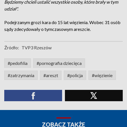
Będziemy chcieli ustalić wszystkie osoby, które brały w tym
udział".
Podejrzanym grozi kara do 15 lat więzienia. Wobec 31 osób
sądy zdecydowały o tymczasowym areszcie.
Źródło:
TVP3 Rzeszów
#pedofilia
#pornografia dziecięca
#zatrzymania
#areszt
#policja
#więzienie
ZOBACZ TAKŻE