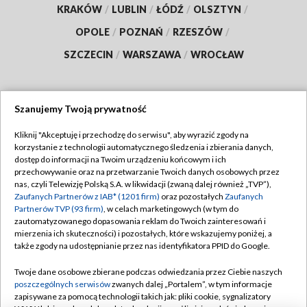
KRAKÓW
/
LUBLIN
/
ŁÓDŹ
/
OLSZTYN
/
OPOLE
/
POZNAŃ
/
RZESZÓW
/
SZCZECIN
/
WARSZAWA
/
WROCŁAW
Szanujemy Twoją prywatność
Dołącz do nas:
Kliknij "Akceptuję i przechodzę do serwisu", aby wyrazić zgody na
korzystanie z technologii automatycznego śledzenia i zbierania danych,
TVP
dostęp do informacji na Twoim urządzeniu końcowym i ich
Abonament TVP
przechowywanie oraz na przetwarzanie Twoich danych osobowych przez
Regulamin TVP
nas, czyli Telewizję Polską S.A. w likwidacji (zwaną dalej również „TVP”),
Emisja w TVP
Polityka prywatności
Zaufanych Partnerów z IAB* (1201 firm)
oraz pozostałych
Zaufanych
Partnerów TVP (93 firm)
, w celach marketingowych (w tym do
Centrum informacji TVP
Moje zgody
zautomatyzowanego dopasowania reklam do Twoich zainteresowań i
mierzenia ich skuteczności) i pozostałych, które wskazujemy poniżej, a
Naziemna Telewizja Cyfrowa
Pomoc
także zgody na udostępnianie przez nas identyfikatora PPID do Google.
Sklep TVP
Biuro reklamy
Twoje dane osobowe zbierane podczas odwiedzania przez Ciebie naszych
Rada Programowa
Kontakt
poszczególnych serwisów
zwanych dalej „Portalem”, w tym informacje
zapisywane za pomocą technologii takich jak: pliki cookie, sygnalizatory
System NOS