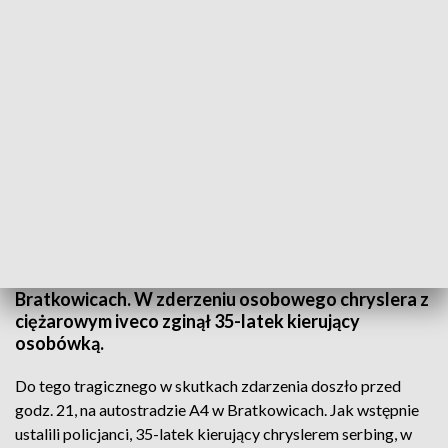
Fot. KMP Rzeszów
Policjanci do wczesnych godzin porannych
pracowali na miejscu wypadku, do którego doszło
wczoraj tuż przed godz. 21, na autostradzie A4 w
Bratkowicach. W zderzeniu osobowego chryslera z
ciężarowym iveco zginął 35-latek kierujący
osobówką.
Do tego tragicznego w skutkach zdarzenia doszło przed
godz. 21, na autostradzie A4 w Bratkowicach. Jak wstępnie
ustalili policjanci, 35-latek kierujący chryslerem serbing, w