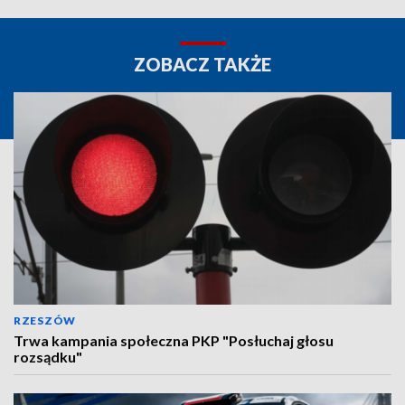
ZOBACZ TAKŻE
RZESZÓW
Trwa kampania społeczna PKP "Posłuchaj głosu
rozsądku"