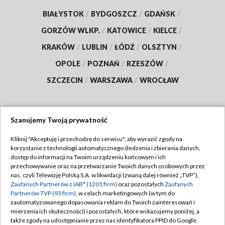
BIAŁYSTOK
/
BYDGOSZCZ
/
GDAŃSK
/
GORZÓW WLKP.
/
KATOWICE
/
KIELCE
/
KRAKÓW
/
LUBLIN
/
ŁÓDŹ
/
OLSZTYN
/
OPOLE
/
POZNAŃ
/
RZESZÓW
/
SZCZECIN
/
WARSZAWA
/
WROCŁAW
Szanujemy Twoją prywatność
Dołącz do nas:
Kliknij "Akceptuję i przechodzę do serwisu", aby wyrazić zgody na
korzystanie z technologii automatycznego śledzenia i zbierania danych,
TVP
dostęp do informacji na Twoim urządzeniu końcowym i ich
Abonament TVP
przechowywanie oraz na przetwarzanie Twoich danych osobowych przez
Regulamin TVP
nas, czyli Telewizję Polską S.A. w likwidacji (zwaną dalej również „TVP”),
Emisja w TVP
Polityka prywatności
Zaufanych Partnerów z IAB* (1201 firm)
oraz pozostałych
Zaufanych
Partnerów TVP (93 firm)
, w celach marketingowych (w tym do
Centrum informacji TVP
Moje zgody
zautomatyzowanego dopasowania reklam do Twoich zainteresowań i
mierzenia ich skuteczności) i pozostałych, które wskazujemy poniżej, a
Naziemna Telewizja Cyfrowa
Pomoc
także zgody na udostępnianie przez nas identyfikatora PPID do Google.