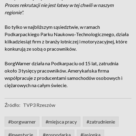
Proces rekrutacji nie jest łatwy w tej chwili w naszym
regionie".
Bo tylko w najbliższym sąsiedztwie, w ramach
Podkarpackiego Parku Naukowo-Technologicznego, działa
kilkadziesiąt firm z branży lotniczej i motoryzacyjnej, które
konkurują ze sobą o pracowników.
BorgWarner działa na Podkarpaciu od 15 lat, zatrudnia
około 3 tysięcy pracowników. Amerykańska firma
współpracuje z producentami samochodów osobowych i
ciężarowych na całym świecie.
Źródło:
TVP3 Rzeszów
#borgwarner
#miejsca pracy
#zatrudnienie
#inwestycje
#gospodarka
#jasionka