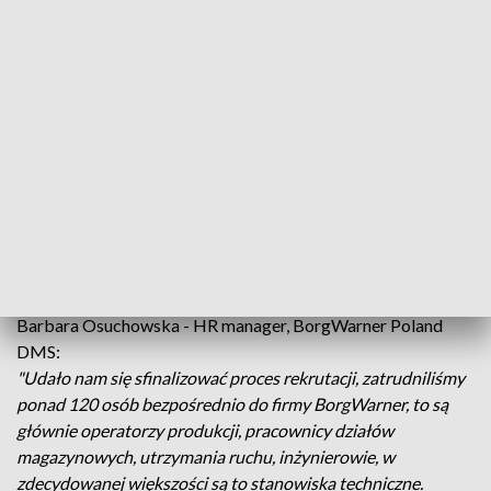
Jasionki produkcja będzie obejmować elementy rozrządu
silników dla koncernu Mercedes Benz.
Otwarta dziś oficjalnie inwestycja ma wartość ponad 10
milionów euro. To hala o powierzchni 9 tysięcy metrów
kwadratowych, na której zainstalowano 5 linii
produkcyjnych, przeniesionych z Berlina. Do tego dojdą dwie
kolejne, już w przyszłym roku.
Osobnym wyzwaniem była rekrutacja, która przy tego typu
inwestycjach nie jest sprawą prostą.
Barbara Osuchowska - HR manager, BorgWarner Poland
DMS:
"Udało nam się sfinalizować proces rekrutacji, zatrudniliśmy
ponad 120 osób bezpośrednio do firmy BorgWarner, to są
głównie operatorzy produkcji, pracownicy działów
magazynowych, utrzymania ruchu, inżynierowie, w
zdecydowanej większości są to stanowiska techniczne.