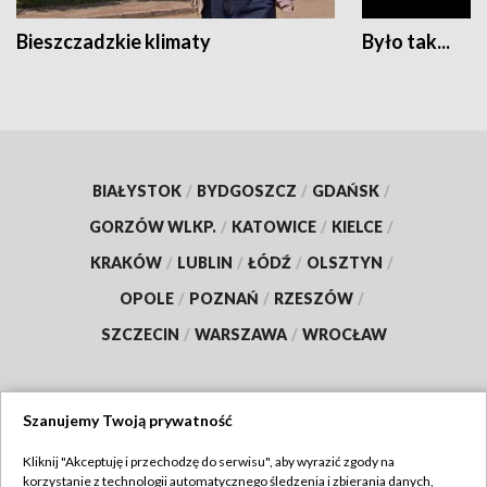
Bieszczadzkie klimaty
Było tak...
BIAŁYSTOK
/
BYDGOSZCZ
/
GDAŃSK
/
GORZÓW WLKP.
/
KATOWICE
/
KIELCE
/
KRAKÓW
/
LUBLIN
/
ŁÓDŹ
/
OLSZTYN
/
OPOLE
/
POZNAŃ
/
RZESZÓW
/
SZCZECIN
/
WARSZAWA
/
WROCŁAW
Szanujemy Twoją prywatność
Dołącz do nas:
Kliknij "Akceptuję i przechodzę do serwisu", aby wyrazić zgody na
korzystanie z technologii automatycznego śledzenia i zbierania danych,
TVP