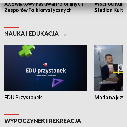
XX Światowy Festiwal Polonijnych
Wschód Kultur
Zespołów Folklorystycznych
Stadion Kultu
NAUKA I EDUKACJA
EDU Przystanek
Moda na język
WYPOCZYNEK I REKREACJA