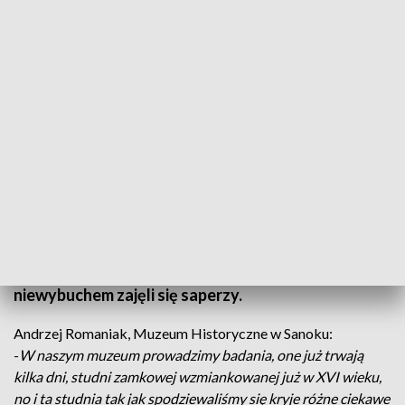
Niewybuch na dziedzińcu Muzeum Historycznego w Sanoku
W studni na dziedzińcu Muzeum Historycznego w
Sanoku znaleziono niewybuch. Była to pozostałość
z czasów II wojny światowej. Ewakuowano
pracowników muzeum i zabezpieczono teren. Dziś
niewybuchem zajęli się saperzy.
Andrzej Romaniak, Muzeum Historyczne w Sanoku:
-
W naszym muzeum prowadzimy badania, one już trwają
kilka dni, studni zamkowej wzmiankowanej już w XVI wieku,
no i ta studnia tak jak spodziewaliśmy się kryje różne ciekawe