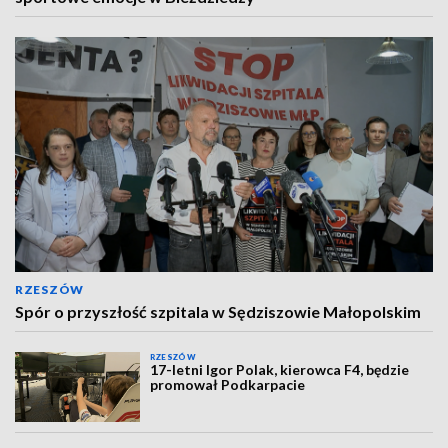
RZESZÓW
Spór o przyszłość szpitala w Sędziszowie Małopolskim
RZESZÓW
17-letni Igor Polak, kierowca F4, będzie
promował Podkarpacie