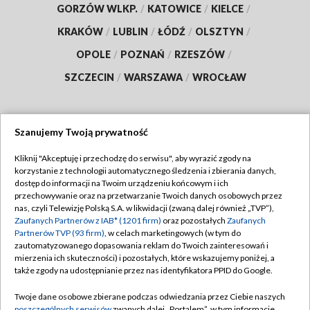
GORZÓW WLKP.
/
KATOWICE
/
KIELCE
/
KRAKÓW
/
LUBLIN
/
ŁÓDŹ
/
OLSZTYN
/
OPOLE
/
POZNAŃ
/
RZESZÓW
/
SZCZECIN
/
WARSZAWA
/
WROCŁAW
Szanujemy Twoją prywatność
Dołącz do nas:
Kliknij "Akceptuję i przechodzę do serwisu", aby wyrazić zgody na
korzystanie z technologii automatycznego śledzenia i zbierania danych,
TVP
dostęp do informacji na Twoim urządzeniu końcowym i ich
Abonament TVP
przechowywanie oraz na przetwarzanie Twoich danych osobowych przez
Regulamin TVP
nas, czyli Telewizję Polską S.A. w likwidacji (zwaną dalej również „TVP”),
Emisja w TVP
Polityka prywatności
Zaufanych Partnerów z IAB* (1201 firm)
oraz pozostałych
Zaufanych
Partnerów TVP (93 firm)
, w celach marketingowych (w tym do
Centrum informacji TVP
Moje zgody
zautomatyzowanego dopasowania reklam do Twoich zainteresowań i
mierzenia ich skuteczności) i pozostałych, które wskazujemy poniżej, a
Naziemna Telewizja Cyfrowa
Pomoc
także zgody na udostępnianie przez nas identyfikatora PPID do Google.
Sklep TVP
Biuro reklamy
Twoje dane osobowe zbierane podczas odwiedzania przez Ciebie naszych
Rada Programowa
poszczególnych serwisów
zwanych dalej „Portalem”, w tym informacje