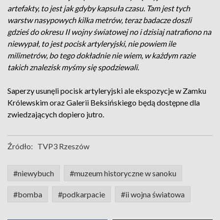
artefakty, to jest jak gdyby kapsuła czasu. Tam jest tych
warstw nasypowych kilka metrów, teraz badacze doszli
gdzieś do okresu II wojny światowej no i dzisiaj natrafiono na
niewypał, to jest pocisk artyleryjski, nie powiem ile
milimetrów, bo tego dokładnie nie wiem, w każdym razie
takich znalezisk myśmy się spodziewali.
Saperzy usunęli pocisk artyleryjski ale ekspozycje w Zamku
Królewskim oraz Galerii Beksińskiego będą dostępne dla
zwiedzających dopiero jutro.
Źródło:
TVP3 Rzeszów
#niewybuch
#muzeum historyczne w sanoku
#bomba
#podkarpacie
#ii wojna światowa