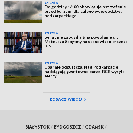
RZESZÓW
Do godziny 16:00 obowiązuje ostrzeżenie
przed burzami dla całego województwa
podkarpackiego
RZESZÓW
Senat nie zgodził się na powołanie dr.
Mateusza Szpytmy na stanowisko prezesa
IPN
RZESZÓW
Upał nie odpuszcza. Nad Podkarpacie
nadciągają gwałtowne burze, RCB wysyła
alerty
ZOBACZ WIĘCEJ
BIAŁYSTOK
/
BYDGOSZCZ
/
GDAŃSK
/