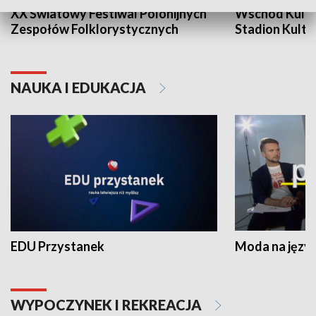
XX Światowy Festiwal Polonijnych
Wschód Kultur
Zespołów Folklorystycznych
Stadion Kultu
NAUKA I EDUKACJA
EDU Przystanek
Moda na język
WYPOCZYNEK I REKREACJA