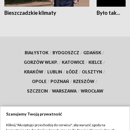
Bieszczadzkie klimaty
Było tak...
BIAŁYSTOK
/
BYDGOSZCZ
/
GDAŃSK
/
GORZÓW WLKP.
/
KATOWICE
/
KIELCE
/
KRAKÓW
/
LUBLIN
/
ŁÓDŹ
/
OLSZTYN
/
OPOLE
/
POZNAŃ
/
RZESZÓW
/
SZCZECIN
/
WARSZAWA
/
WROCŁAW
Szanujemy Twoją prywatność
Dołącz do nas:
Kliknij "Akceptuję i przechodzę do serwisu", aby wyrazić zgody na