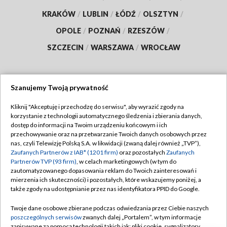
KRAKÓW
/
LUBLIN
/
ŁÓDŹ
/
OLSZTYN
/
OPOLE
/
POZNAŃ
/
RZESZÓW
/
SZCZECIN
/
WARSZAWA
/
WROCŁAW
Szanujemy Twoją prywatność
Dołącz do nas:
Kliknij "Akceptuję i przechodzę do serwisu", aby wyrazić zgody na
korzystanie z technologii automatycznego śledzenia i zbierania danych,
TVP
dostęp do informacji na Twoim urządzeniu końcowym i ich
Abonament TVP
przechowywanie oraz na przetwarzanie Twoich danych osobowych przez
Regulamin TVP
nas, czyli Telewizję Polską S.A. w likwidacji (zwaną dalej również „TVP”),
Emisja w TVP
Polityka prywatności
Zaufanych Partnerów z IAB* (1201 firm)
oraz pozostałych
Zaufanych
Partnerów TVP (93 firm)
, w celach marketingowych (w tym do
Centrum informacji TVP
Moje zgody
zautomatyzowanego dopasowania reklam do Twoich zainteresowań i
mierzenia ich skuteczności) i pozostałych, które wskazujemy poniżej, a
Naziemna Telewizja Cyfrowa
Pomoc
także zgody na udostępnianie przez nas identyfikatora PPID do Google.
Sklep TVP
Biuro reklamy
Twoje dane osobowe zbierane podczas odwiedzania przez Ciebie naszych
Rada Programowa
Kontakt
poszczególnych serwisów
zwanych dalej „Portalem”, w tym informacje
zapisywane za pomocą technologii takich jak: pliki cookie, sygnalizatory