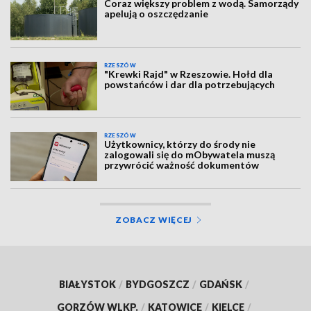
Coraz większy problem z wodą. Samorządy
apelują o oszczędzanie
RZESZÓW
"Krewki Rajd" w Rzeszowie. Hołd dla
powstańców i dar dla potrzebujących
RZESZÓW
Użytkownicy, którzy do środy nie
zalogowali się do mObywatela muszą
przywrócić ważność dokumentów
ZOBACZ WIĘCEJ
BIAŁYSTOK
/
BYDGOSZCZ
/
GDAŃSK
/
GORZÓW WLKP.
/
KATOWICE
/
KIELCE
/