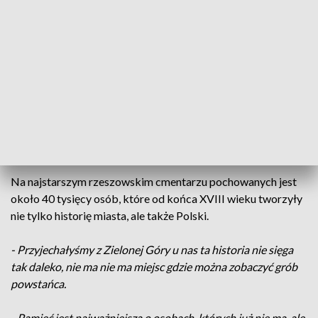
która kilkadziesiąt lat temu służyła podczas kwest na
odbudowę Warszawy. Każdy kto wrzucił datek - dostawał
broszurę o historii rzeszowskiej nekropolii.
- Jak my sami nie zadbamy o takie historyczne miejsca co nam
zostanie.
- Tyle pięknych nagrobków jest tu, przeszłyśmy cały cmentarz
jest cudowny.
Na najstarszym rzeszowskim cmentarzu pochowanych jest
około 40 tysięcy osób, które od końca XVIII wieku tworzyły
nie tylko historię miasta, ale także Polski.
- Przyjechałyśmy z Zielonej Góry u nas ta historia nie sięga
tak daleko, nie ma nie ma miejsc gdzie można zobaczyć grób
powstańca.
- Pamięć jest najważniejsza o osobach, których już nie ma, ale