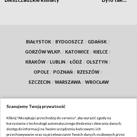
BIAŁYSTOK
/
BYDGOSZCZ
/
GDAŃSK
/
GORZÓW WLKP.
/
KATOWICE
/
KIELCE
/
KRAKÓW
/
LUBLIN
/
ŁÓDŹ
/
OLSZTYN
/
OPOLE
/
POZNAŃ
/
RZESZÓW
/
SZCZECIN
/
WARSZAWA
/
WROCŁAW
Szanujemy Twoją prywatność
Dołącz do nas:
Kliknij "Akceptuję i przechodzę do serwisu", aby wyrazić zgody na
korzystanie z technologii automatycznego śledzenia i zbierania danych,
TVP
dostęp do informacji na Twoim urządzeniu końcowym i ich
Abonament TVP
przechowywanie oraz na przetwarzanie Twoich danych osobowych przez
Regulamin TVP