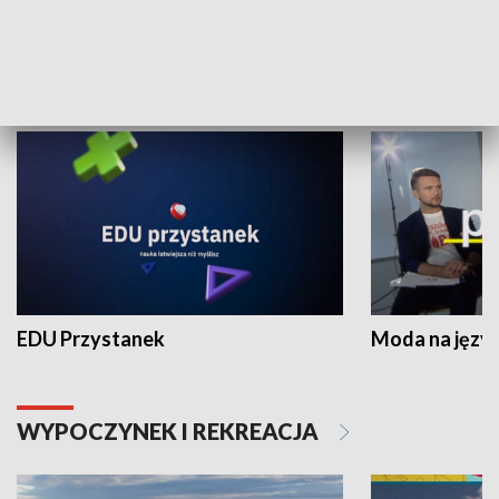
NAUKA I EDUKACJA
EDU Przystanek
Moda na język
WYPOCZYNEK I REKREACJA