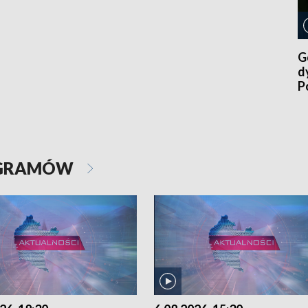
G
d
P
p
OGRAMÓW