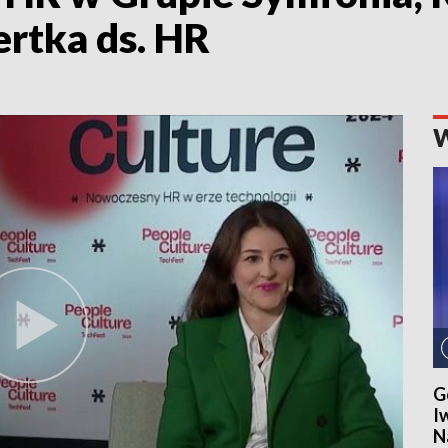
ertka ds. HR
G
I
N