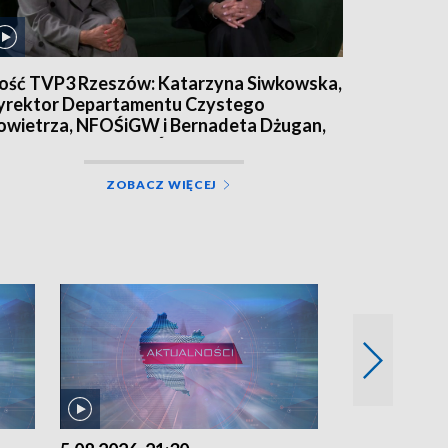
ość TVP3 Rzeszów: Katarzyna Siwkowska,
yrektor Departamentu Czystego
owietrza, NFOŚiGW i Bernadeta Dżugan,
rezes zarządu WFOŚiGW w Rzeszowie
ZOBACZ WIĘCEJ