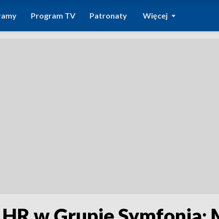
ramy
Program TV
Patronaty
Więcej
. HR w Grupie Symfonia;