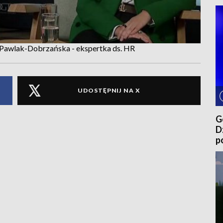
a Pawlak-Dobrzańska - ekspertka ds. HR
UDOSTĘPNIJ NA X
G
D
p