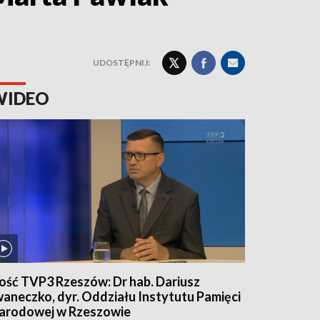
UDOSTĘPNIJ:
WIDEO
ość TVP3 Rzeszów: Dr hab. Dariusz
waneczko, dyr. Oddziału Instytutu Pamięci
arodowej w Rzeszowie