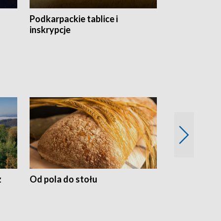
Podkarpackie tablice i
Szlakiem arc
inskrypcje
drewnianej
z
Od pola do stołu
50 lat ochro
przyrodnicz
Zachodnich