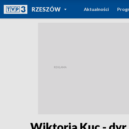
POWRÓT DO
RZESZÓW
Aktualności
Prog
TVP REGIONY
Wiktoria Kuc - dyr