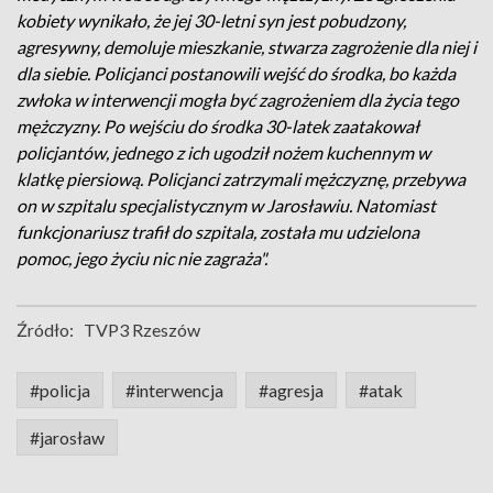
kobiety wynikało, że jej 30-letni syn jest pobudzony,
agresywny, demoluje mieszkanie, stwarza zagrożenie dla niej i
dla siebie. Policjanci postanowili wejść do środka, bo każda
zwłoka w interwencji mogła być zagrożeniem dla życia tego
mężczyzny. Po wejściu do środka 30-latek zaatakował
policjantów, jednego z ich ugodził nożem kuchennym w
klatkę piersiową. Policjanci zatrzymali mężczyznę, przebywa
on w szpitalu specjalistycznym w Jarosławiu. Natomiast
funkcjonariusz trafił do szpitala, została mu udzielona
pomoc, jego życiu nic nie zagraża".
Źródło:
TVP3 Rzeszów
#policja
#interwencja
#agresja
#atak
#jarosław