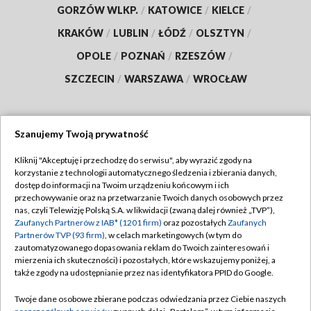
GORZÓW WLKP.
/
KATOWICE
/
KIELCE
/
KRAKÓW
/
LUBLIN
/
ŁÓDŹ
/
OLSZTYN
/
OPOLE
/
POZNAŃ
/
RZESZÓW
/
SZCZECIN
/
WARSZAWA
/
WROCŁAW
Szanujemy Twoją prywatność
Dołącz do nas:
Kliknij "Akceptuję i przechodzę do serwisu", aby wyrazić zgody na
korzystanie z technologii automatycznego śledzenia i zbierania danych,
TVP
dostęp do informacji na Twoim urządzeniu końcowym i ich
Abonament TVP
przechowywanie oraz na przetwarzanie Twoich danych osobowych przez
Regulamin TVP
nas, czyli Telewizję Polską S.A. w likwidacji (zwaną dalej również „TVP”),
Emisja w TVP
Polityka prywatności
Zaufanych Partnerów z IAB* (1201 firm)
oraz pozostałych
Zaufanych
Partnerów TVP (93 firm)
, w celach marketingowych (w tym do
Centrum informacji TVP
Moje zgody
zautomatyzowanego dopasowania reklam do Twoich zainteresowań i
mierzenia ich skuteczności) i pozostałych, które wskazujemy poniżej, a
Naziemna Telewizja Cyfrowa
Pomoc
także zgody na udostępnianie przez nas identyfikatora PPID do Google.
Sklep TVP
Biuro reklamy
Twoje dane osobowe zbierane podczas odwiedzania przez Ciebie naszych
Rada Programowa