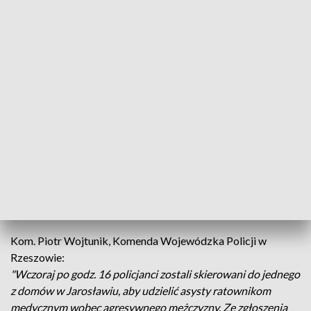
Policjant zraniony nożem podczas interwencji
Do zranienia policjanta doszło wczoraj w
Jarosławiu. Funkcjonariuszy wezwała matka
agresywnego mężczyzny. Policjant trafił do
szpitala. Jego życiu nie zagraża niebezpieczeństwo.
Kom. Piotr Wojtunik, Komenda Wojewódzka Policji w
Rzeszowie:
"Wczoraj po godz. 16 policjanci zostali skierowani do jednego
z domów w Jarosławiu, aby udzielić asysty ratownikom
medycznym wobec agresywnego mężczyzny. Ze zgłoszenia