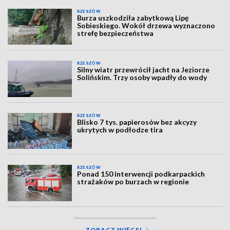
RZESZÓW
Burza uszkodziła zabytkową Lipę
Sobieskiego. Wokół drzewa wyznaczono
strefę bezpieczeństwa
RZESZÓW
Silny wiatr przewrócił jacht na Jeziorze
Solińskim. Trzy osoby wpadły do wody
RZESZÓW
Blisko 7 tys. papierosów bez akcyzy
ukrytych w podłodze tira
RZESZÓW
Ponad 150 interwencji podkarpackich
strażaków po burzach w regionie
ZOBACZ WIĘCEJ