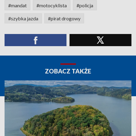
#mandat
#motocyklista
#policja
#szybka jazda
#pirat drogowy
ZOBACZ TAKŻE