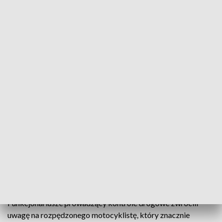
fot. Podkarpacka Policja
Policjanci zatrzymali prawo jazdy 50-letniemu
motocykliście, który w terenie zabudowanym
znacznie przekroczył dopuszczalną prędkość.
Kierujący działał w warunkach tzw. „recydywy
drogowej”. Dostał też mandat w wysokości 4 tys. zł
i 14 punktów karnych.
Do zdarzenia doszło w miejscowości Teodorówka.
Funkcjonariusze prowadzący kontrole drogowe zwrócili
uwagę na rozpędzonego motocyklistę, który znacznie