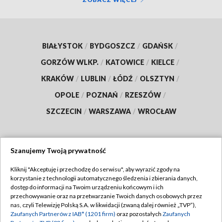
BIAŁYSTOK
/
BYDGOSZCZ
/
GDAŃSK
/
GORZÓW WLKP.
/
KATOWICE
/
KIELCE
/
KRAKÓW
/
LUBLIN
/
ŁÓDŹ
/
OLSZTYN
/
OPOLE
/
POZNAŃ
/
RZESZÓW
/
SZCZECIN
/
WARSZAWA
/
WROCŁAW
Szanujemy Twoją prywatność
Dołącz do nas:
Kliknij "Akceptuję i przechodzę do serwisu", aby wyrazić zgody na
korzystanie z technologii automatycznego śledzenia i zbierania danych,
TVP
dostęp do informacji na Twoim urządzeniu końcowym i ich
Abonament TVP
przechowywanie oraz na przetwarzanie Twoich danych osobowych przez
Regulamin TVP
nas, czyli Telewizję Polską S.A. w likwidacji (zwaną dalej również „TVP”),
Emisja w TVP
Polityka prywatności
Zaufanych Partnerów z IAB* (1201 firm)
oraz pozostałych
Zaufanych