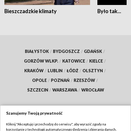
Bieszczadzkie klimaty
Było tak...
BIAŁYSTOK
/
BYDGOSZCZ
/
GDAŃSK
/
GORZÓW WLKP.
/
KATOWICE
/
KIELCE
/
KRAKÓW
/
LUBLIN
/
ŁÓDŹ
/
OLSZTYN
/
OPOLE
/
POZNAŃ
/
RZESZÓW
/
SZCZECIN
/
WARSZAWA
/
WROCŁAW
Szanujemy Twoją prywatność
Dołącz do nas:
Kliknij "Akceptuję i przechodzę do serwisu", aby wyrazić zgody na
korzystanie z technologii automatycznego śledzenia i zbierania danych,
TVP