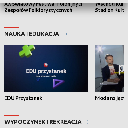
XX Światowy Festiwal Polonijnych
Wschód Kultur
Zespołów Folklorystycznych
Stadion Kultu
NAUKA I EDUKACJA
EDU Przystanek
Moda na język
WYPOCZYNEK I REKREACJA