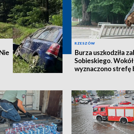
RZESZÓW
Nie
Burza uszkodziła z
Sobieskiego. Wokół
wyznaczono strefę