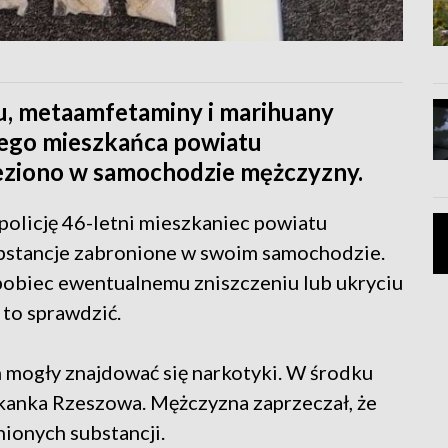
u, metaamfetaminy i marihuany
niego mieszkańca powiatu
eziono w samochodzie mężczyzny.
policję 46-letni mieszkaniec powiatu
bstancje zabronione w swoim samochodzie.
pobiec ewentualnemu zniszczeniu lub ukryciu
 to sprawdzić.
m mogły znajdować się narkotyki. W środku
zkanka Rzeszowa. Mężczyzna zaprzeczał, że
nionych substancji.