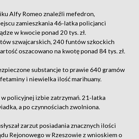
ku Alfy Romeo znaleźli mefedron,
jscu zamieszkania 46-latka policjanci
ądze w kwocie ponad 20 tys. zł.
ntów szwajcarskich, 240 funtów szkockich
wartość oszacowano na kwotę ponad 84 tys. zł.
bezpieczone substancje to prawie 640 gramów
taminy i niewielka ilość marihuany.
w policyjnej izbie zatrzymań. 21-latka
iadka, a po czynnościach zwolniona.
łyszał zarzut posiadania znacznych ilości
Sądu Rejonowego w Rzeszowie z wnioskiem o