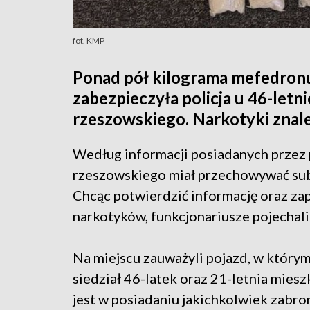
fot. KMP
Ponad pół kilograma mefedron
zabezpieczyła policja u 46-let
rzeszowskiego. Narkotyki znal
Według informacji posiadanych przez 
rzeszowskiego miał przechowywać su
Chcąc potwierdzić informację oraz za
narkotyków, funkcjonariusze pojechali
Na miejscu zauważyli pojazd, w który
siedział 46-latek oraz 21-letnia mies
jest w posiadaniu jakichkolwiek zabro