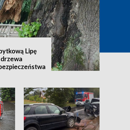
abytkową Lipę
 drzewa
 bezpieczeństwa