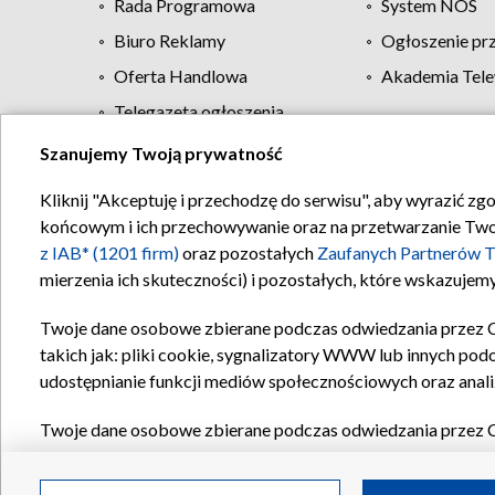
Rada Programowa
System NOS
Biuro Reklamy
Ogłoszenie pr
Oferta Handlowa
Akademia Tele
Telegazeta ogłoszenia
Szanujemy Twoją prywatność
Regulamin TVP
Kliknij "Akceptuję i przechodzę do serwisu", aby wyrazić zg
końcowym i ich przechowywanie oraz na przetwarzanie Twoich
z IAB* (1201 firm)
oraz pozostałych
Zaufanych Partnerów T
mierzenia ich skuteczności) i pozostałych, które wskazujemy
Twoje dane osobowe zbierane podczas odwiedzania przez 
takich jak: pliki cookie, sygnalizatory WWW lub innych pod
udostępnianie funkcji mediów społecznościowych oraz anali
Twoje dane osobowe zbierane podczas odwiedzania przez 
plików cookie, informacje o Twoich wyszukiwaniach w serwi
Partnerów TVP
dla realizacji następujących celów i funkc