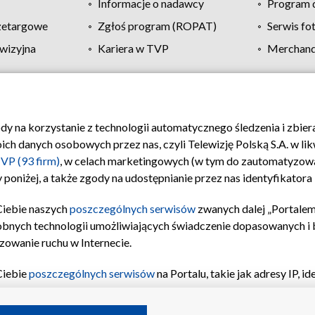
Informacje o nadawcy
Program d
zetargowe
Zgłoś program (ROPAT)
Serwis fo
wizyjna
Kariera w TVP
Merchandi
Polityka prywatności
Moje zgody
Pomoc
Biuro re
ody na korzystanie z technologii automatycznego śledzenia i zbie
 danych osobowych przez nas, czyli Telewizję Polską S.A. w likw
VP (93 firm)
, w celach marketingowych (w tym do zautomatyzow
 poniżej, a także zgody na udostępnianie przez nas identyfikator
Ciebie naszych
poszczególnych serwisów
zwanych dalej „Portalem
obnych technologii umożliwiających świadczenie dopasowanych i be
zowanie ruchu w Internecie.
Ciebie
poszczególnych serwisów
na Portalu, takie jak adresy IP, 
sach Portalu czy historia odwiedzin będą przetwarzane przez TV
ji: przechowywania informacji na urządzeniu lub dostęp do nich,
©2026 Telewizja Polska S.A. w likwidacji