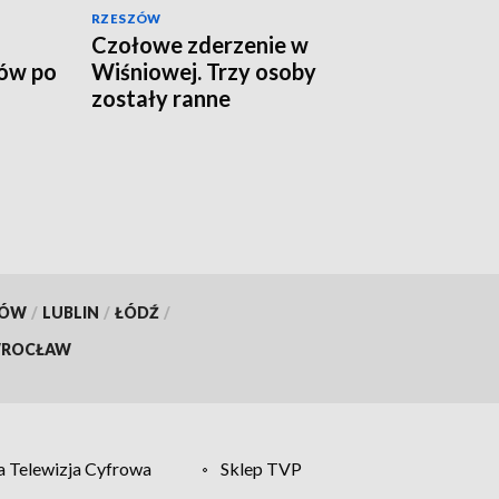
RZESZÓW
Czołowe zderzenie w
ków po
Wiśniowej. Trzy osoby
zostały ranne
KÓW
/
LUBLIN
/
ŁÓDŹ
/
ROCŁAW
 Telewizja Cyfrowa
Sklep TVP