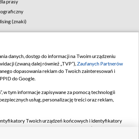
la prasy
tograficzny
sing (znaki)
klamy
Kontakt
rania danych, dostęp do informacji na Twoim urządzeniu
idacji (zwaną dalej również „TVP”),
Zaufanych Partnerów
anego dopasowania reklam do Twoich zainteresowań i
a PPID do Google.
”, w tym informacje zapisywane za pomocą technologii
zpiecznych usług, personalizację treści oraz reklam,
identyfikatory Twoich urządzeń końcowych i identyfikatory
P,
Zaufanych Partnerów z IAB
oraz pozostałych
Zaufanych
 wyboru podstawowych reklam, wyboru spersonalizowanych