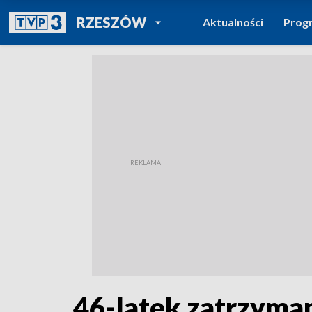
POWRÓT DO
RZESZÓW
Aktualności
Prog
TVP REGIONY
46-latek zatrzyman