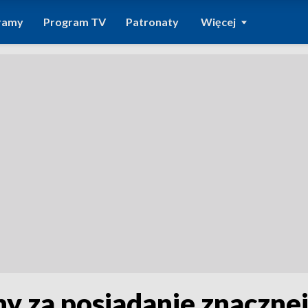
ramy
Program TV
Patronaty
Więcej
y za posiadanie znacznej