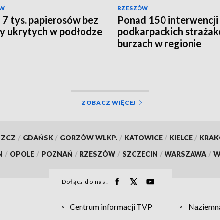
ÓW
RZESZÓW
o 7 tys. papierosów bez
Ponad 150 interwencji
y ukrytych w podłodze
podkarpackich straża
burzach w regionie
ZOBACZ WIĘCEJ
SZCZ
/
GDAŃSK
/
GORZÓW WLKP.
/
KATOWICE
/
KIELCE
/
KRA
N
/
OPOLE
/
POZNAŃ
/
RZESZÓW
/
SZCZECIN
/
WARSZAWA
/
W
Dołącz do nas:
Centrum informacji TVP
Naziemna