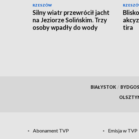
RZESZÓW
RZESZ
Silny wiatr przewrócił jacht
Blisk
na Jeziorze Solińskim. Trzy
akcyz
osoby wpadły do wody
tira
BIAŁYSTOK
/
BYDGO
OLSZTY
Abonament TVP
Emisja w TVP